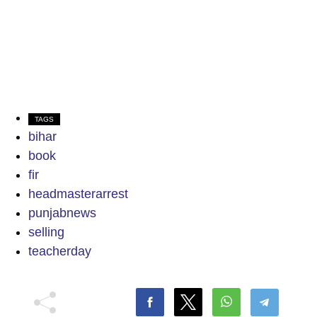
TAGS
bihar
book
fir
headmasterarrest
punjabnews
selling
teacherday