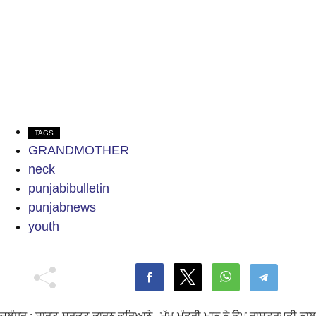
TAGS
GRANDMOTHER
neck
punjabibulletin
punjabnews
youth
ਜਲੰਧਰ : ਸ਼ਾਰਟ-ਸਰਕਟ ਕਾਰਨ ਕਰਿਆਨੇ
ਮੁੱਖ ਮੰਤਰੀ ਮਾਨ ਨੇ ਉਪ ਰਾਸ਼ਟਰਪਤੀ ਨਾਲ