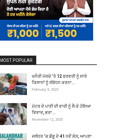
MOST POPULAR
ਖਨੌਰੀ ਮੋਰਚੇ ‘ਤੇ 12 ਫਰਵਰੀ ਨੂੰ ਸਾਰੇ
ਕਿਸਾਨਾਂ ਨੂੰ ਸੰਬੋਧਨ ਕਰਨਾ...
February 9, 2025
ਮੋਟਰ ਦੇ ਪਾਣੀ ਦੀ ਵਾਰੀ ਨੂੰ ਲੈ ਕੇ ਹੋਇਆ
ਵਿਵਾਦ, ਭਰਾ...
November 12, 2020
ਜਲੰਧਰ ‘ਚ ਡੇਂਗੂ ਦੇ 41 ਨਵੇਂ ਕੇਸ, ਆਪਣਾ