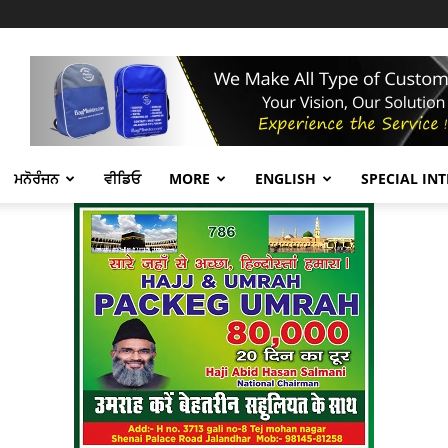
ਮਨੋਰੰਜਨ
ਵੀਡਿਓ
MORE
ENGLISH
SPECIAL IN