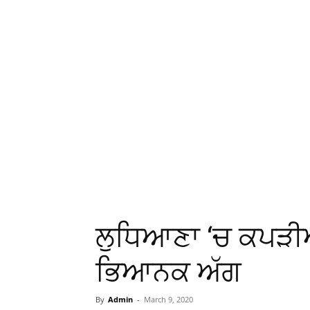
ਲੁਧਿਆਣਾ ‘ਚ ਕਪੜੀਆ
ਭਿਆਨਕ ਅੱਗ
By
Admin
-
March 9, 2020