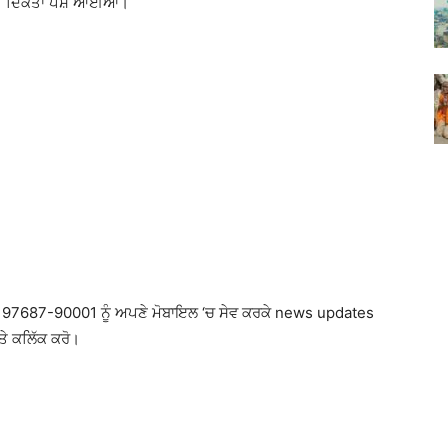
ੀ ਦਿੱਕਤਾਂ ਪੇਸ਼ ਆਈਆਂ।
97687-90001 ਨੂੰ ਅਪਣੇ ਮੋਬਾਇਲ ‘ਚ ਸੇਵ ਕਰਕੇ news updates
ਤੇ ਕਲਿੱਕ ਕਰੋ।