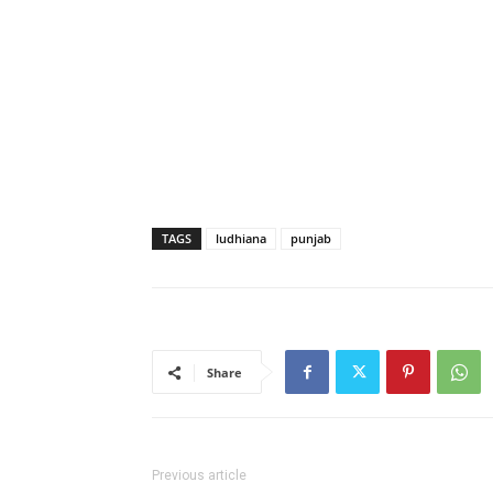
TAGS
ludhiana
punjab
Share
Previous article