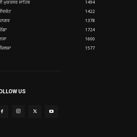
ਰੀ ਮੁਕਤਸਰ ਸਾਹਿਬ
1494
ਰੀਦਕੋਟ
1422
ੂਪਨਗਰ
1378
ਿੰਡਾ
1724
ਨਸਾ
1600
ਜ਼ਿਲਕਾ
1577
OLLOW US