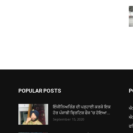
POPULAR POSTS
P
ਇੰਜੀਨਿਅਰਿੰਗ ਦੀ ਪੜ੍ਹਾਈ ਕਰਕੇ ਇਕ
ਐ
ਹੋਰ ਪੰਜਾਬੀ ਬ੍ਰਿਟਿਸ਼ ਫੌਜ ‘ਚ ਹੋਇਆ...
ਐ
September 15, 2020
ਫ