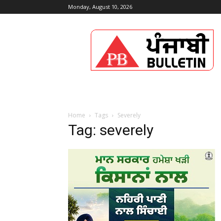
Monday, August 10, 2026
Punjabi
Bulletin
Home
Tags
Severely
Tag: severely