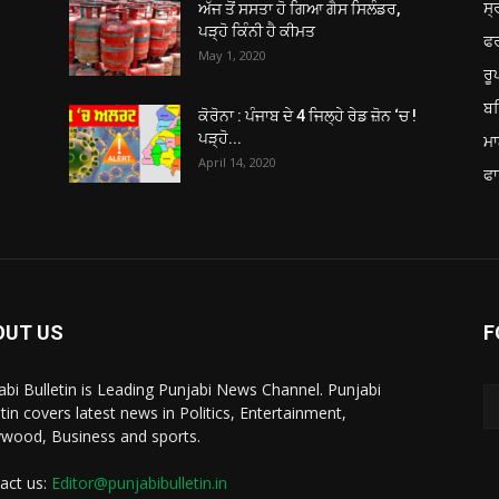
ਸ੍
ਅੱਜ ਤੋਂ ਸਸਤਾ ਹੋ ਗਿਆ ਗੈਸ ਸਿਲੰਡਰ,
ਪੜ੍ਹੋ ਕਿੰਨੀ ਹੈ ਕੀਮਤ
ਫ
May 1, 2020
ਰ
ਬਠ
ਕੋਰੋਨਾ : ਪੰਜਾਬ ਦੇ 4 ਜਿਲ੍ਹੇ ਰੇਡ ਜ਼ੋਨ ‘ਚ !
ਪੜ੍ਹੋ...
ਮਾ
April 14, 2020
ਫਾ
OUT US
F
abi Bulletin is Leading Punjabi News Channel. Punjabi
etin covers latest news in Politics, Entertainment,
ywood, Business and sports.
act us:
Editor@punjabibulletin.in