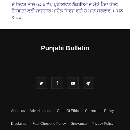
ਦੇ ਨਿਵੇਸ਼ ਨਾਲ 6.36 ਲੱਖ ਪ੍ਰਾਈਵੇਟ ਨੌਕਰੀਆਂ ਦੇ ਮੌਕੇ ਪੈਦਾ ਕੀਤੇ:
ਨੌਜਵਾਨਾਂ ਲਈ ਸਾਜ਼ਗਾਰ ਮਾਹੌਲ ਸਿਰਜ ਰਹੀ ਹੈ ਮਾਨ ਸਰਕਾਰ: ਅਮਨ
ਅਰੋੜਾ
Punjabi Bulletin
About us
Advertisement
Code Of Ethics
Corrections Policy
Disclaimer
Fact-Checking Policy
Grievance
Privacy Policy