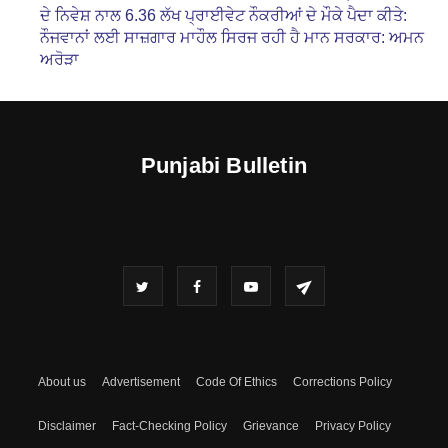
ਦੇ ਨਿਵੇਸ਼ ਨਾਲ 6.36 ਲੱਖ ਪ੍ਰਾਈਵੇਟ ਨੌਕਰੀਆਂ ਦੇ ਮੌਕੇ ਪੈਦਾ ਕੀਤੇ:
ਨੌਜਵਾਨਾਂ ਲਈ ਸਾਜ਼ਗਾਰ ਮਾਹੌਲ ਸਿਰਜ ਰਹੀ ਹੈ ਮਾਨ ਸਰਕਾਰ: ਅਮਨ
ਅਰੋੜਾ
Punjabi Bulletin
About us
Advertisement
Code Of Ethics
Corrections Policy
Disclaimer
Fact-Checking Policy
Grievance
Privacy Policy