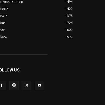
ਰੀ ਮੁਕਤਸਰ ਸਾਹਿਬ
1494
ਰੀਦਕੋਟ
1422
ੂਪਨਗਰ
1378
ਿੰਡਾ
1724
ਨਸਾ
1600
ਜ਼ਿਲਕਾ
1577
OLLOW US