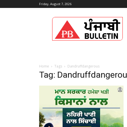
Friday, August 7, 2026
Punjabi
Bulletin
Home
Tags
Dandruffdangerous
Tag: Dandruffdangero