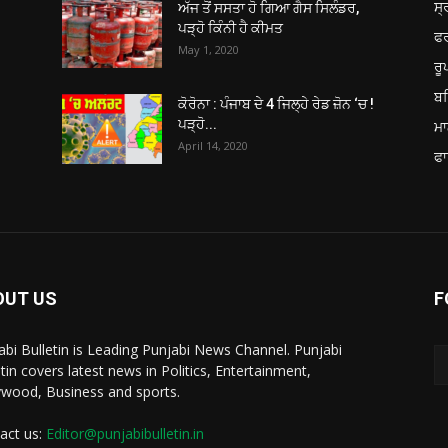
ਸ੍
ਅੱਜ ਤੋਂ ਸਸਤਾ ਹੋ ਗਿਆ ਗੈਸ ਸਿਲੰਡਰ,
ਪੜ੍ਹੋ ਕਿੰਨੀ ਹੈ ਕੀਮਤ
ਫ
May 1, 2020
ਰ
ਬਠ
ਕੋਰੋਨਾ : ਪੰਜਾਬ ਦੇ 4 ਜਿਲ੍ਹੇ ਰੇਡ ਜ਼ੋਨ ‘ਚ !
ਪੜ੍ਹੋ...
ਮਾ
April 14, 2020
ਫਾ
OUT US
F
abi Bulletin is Leading Punjabi News Channel. Punjabi
etin covers latest news in Politics, Entertainment,
ywood, Business and sports.
act us:
Editor@punjabibulletin.in