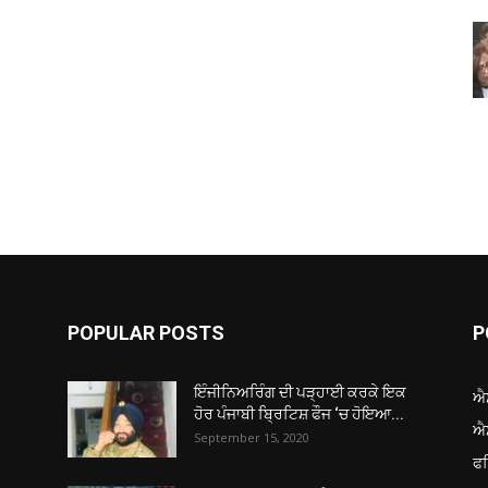
POPULAR POSTS
P
ਇੰਜੀਨਿਅਰਿੰਗ ਦੀ ਪੜ੍ਹਾਈ ਕਰਕੇ ਇਕ
ਐ
ਹੋਰ ਪੰਜਾਬੀ ਬ੍ਰਿਟਿਸ਼ ਫੌਜ ‘ਚ ਹੋਇਆ...
ਐ
September 15, 2020
ਫ