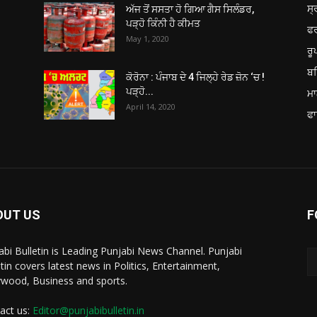
ਸ੍
ਅੱਜ ਤੋਂ ਸਸਤਾ ਹੋ ਗਿਆ ਗੈਸ ਸਿਲੰਡਰ,
ਪੜ੍ਹੋ ਕਿੰਨੀ ਹੈ ਕੀਮਤ
ਫ
May 1, 2020
ਰ
ਬਠ
ਕੋਰੋਨਾ : ਪੰਜਾਬ ਦੇ 4 ਜਿਲ੍ਹੇ ਰੇਡ ਜ਼ੋਨ ‘ਚ !
ਪੜ੍ਹੋ...
ਮਾ
April 14, 2020
ਫਾ
OUT US
F
abi Bulletin is Leading Punjabi News Channel. Punjabi
etin covers latest news in Politics, Entertainment,
ywood, Business and sports.
act us:
Editor@punjabibulletin.in