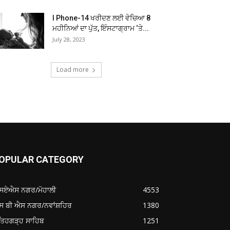
I Phone-14 ਖਰੀਦਣ ਲਈ ਵੇਚਿਆ 8
ਮਹੀਨਿਆਂ ਦਾ ਪੁੱਤ, ਇੰਸਟਾਗ੍ਰਾਮ ‘ਤੇ...
July 28, 2023
Load more
OPULAR CATEGORY
ਸਏਐਸ ਨਗਰ/ਮੋਹਾਲੀ
4553
ਸ ਬੀ ਐਸ ਨਗਰ/ਨਵਾਂਸ਼ਹਿਰ
1380
ਤਿਹਗੜ੍ਹ ਸਾਹਿਬ
1251