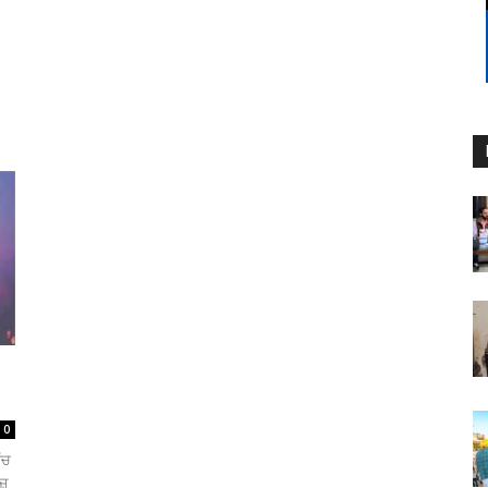
0
ੱਚ
ਜ਼