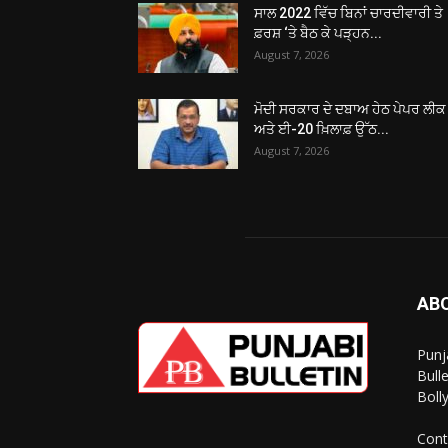
ਸਾਲ 2022 ਵਿੱਚ ਬਿਨਾਂ ਚਾਰਦੀਵਾਰੀ ਤੇ
ਫ਼ਰਸ਼ ‘ਤੇ ਬੈਠ ਕੇ ਪੜ੍ਹਨ...
August 7, 2026
ਮੋਦੀ ਸਰਕਾਰ ਦੇ ਦਬਾਅ ਹੇਠ ਪੇਪਰ ਲੀਕ
ਅਤੇ ਈ-20 ਖ਼ਿਲਾਫ਼ ਉੱਠ...
August 7, 2026
AB
Punj
Bull
Boll
Cont