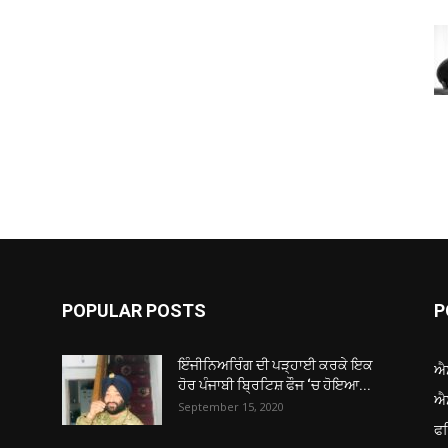
POPULAR POSTS
P
ਇੰਜੀਨਿਅਰਿੰਗ ਦੀ ਪੜ੍ਹਾਈ ਕਰਕੇ ਇਕ
ਐ
ਹੋਰ ਪੰਜਾਬੀ ਬ੍ਰਿਟਿਸ਼ ਫੌਜ ‘ਚ ਹੋਇਆ...
ਐ
September 15, 2020
ਫ