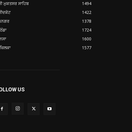
ਰੀ ਮੁਕਤਸਰ ਸਾਹਿਬ
1494
ਰੀਦਕੋਟ
1422
ੂਪਨਗਰ
1378
ਿੰਡਾ
1724
ਨਸਾ
1600
ਜ਼ਿਲਕਾ
1577
OLLOW US