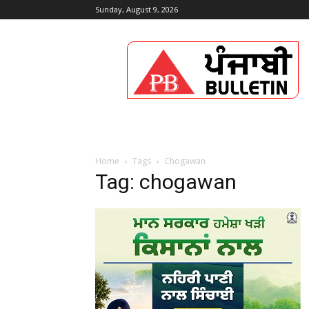
Sunday, August 9, 2026
Punjabi
Bulletin
Home
Tags
Chogawan
Tag: chogawan