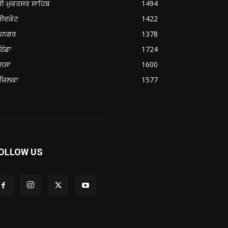
ਰੀ ਮੁਕਤਸਰ ਸਾਹਿਬ
1494
ਰੀਦਕੋਟ
1422
ੂਪਨਗਰ
1378
ਿੰਡਾ
1724
ਨਸਾ
1600
ਜ਼ਿਲਕਾ
1577
OLLOW US