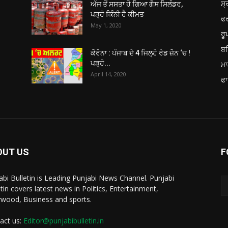
ਸ੍
ਅੱਜ ਤੋਂ ਸਸਤਾ ਹੋ ਗਿਆ ਗੈਸ ਸਿਲੰਡਰ,
ਪੜ੍ਹੋ ਕਿੰਨੀ ਹੈ ਕੀਮਤ
ਫ
May 1, 2020
ਰ
ਬਠ
ਕੋਰੋਨਾ : ਪੰਜਾਬ ਦੇ 4 ਜਿਲ੍ਹੇ ਰੇਡ ਜ਼ੋਨ ‘ਚ !
ਪੜ੍ਹੋ...
ਮਾ
April 14, 2020
ਫਾ
OUT US
F
abi Bulletin is Leading Punjabi News Channel. Punjabi
etin covers latest news in Politics, Entertainment,
ywood, Business and sports.
act us:
Editor@punjabibulletin.in