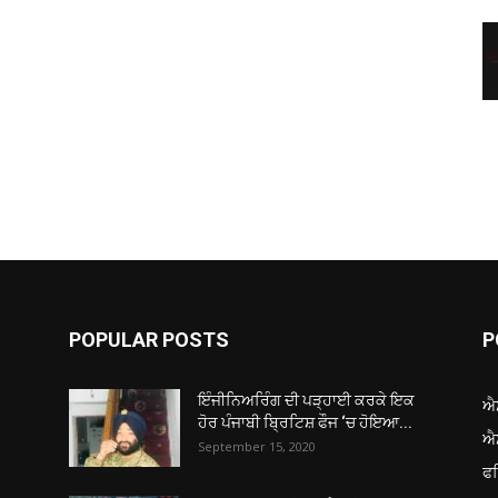
POPULAR POSTS
P
ਇੰਜੀਨਿਅਰਿੰਗ ਦੀ ਪੜ੍ਹਾਈ ਕਰਕੇ ਇਕ
ਐ
ਹੋਰ ਪੰਜਾਬੀ ਬ੍ਰਿਟਿਸ਼ ਫੌਜ ‘ਚ ਹੋਇਆ...
ਐ
September 15, 2020
ਫ