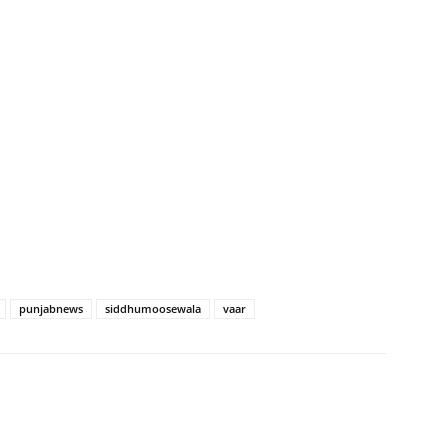
punjabnews
siddhumoosewala
vaar