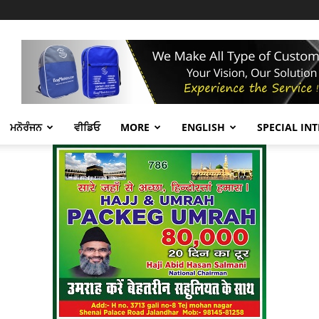
ਮਨੋਰੰਜਨ
ਵੀਡਿਓ
MORE
ENGLISH
SPECIAL IN