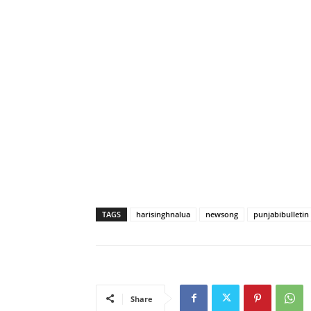
TAGS
harisinghnalua
newsong
punjabibulletin
Share