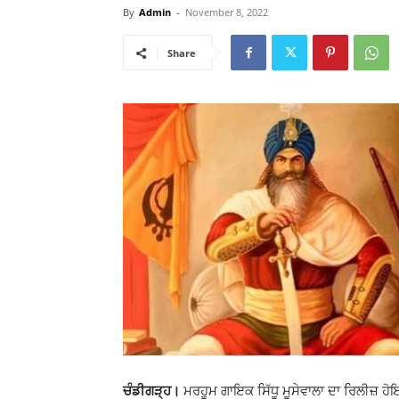
By
Admin
-
November 8, 2022
Share
ਚੰਡੀਗੜ੍ਹ।
ਮਰਹੂਮ ਗਾਇਕ ਸਿੱਧੂ ਮੂਸੇਵਾਲਾ ਦਾ ਰਿਲੀਜ਼ ਹੋਇ