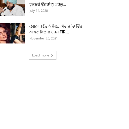
ਰੁਕਣਗੇ ਉਨ੍ਹਾਂ ਨੂੰ ਘਰੇਲੂ...
July 14, 2020
ਕੰਗਨਾ ਰਣੌਤ ਨੇ ਬੋਲਡ ਅੰਦਾਜ਼ ‘ਚ ਦਿੱਤਾ
ਆਪਣੇ ਖਿਲਾਫ ਦਰਜ FIR...
November 25, 2021
Load more