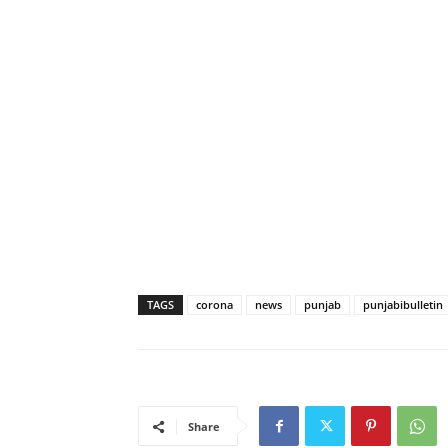
TAGS
corona
news
punjab
punjabibulletin
Share