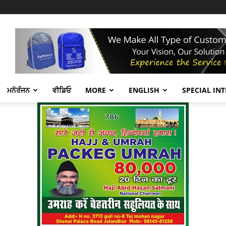
ਮਨੋਰੰਜਨ
ਵੀਡਿਓ
MORE
ENGLISH
SPECIAL IN