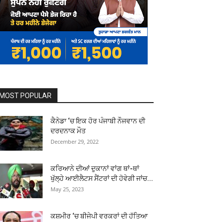
MOST POPULAR
ਕੈਨੇਡਾ ‘ਚ ਇਕ ਹੋਰ ਪੰਜਾਬੀ ਨੌਜਵਾਨ ਦੀ
ਦਰਦਨਾਕ ਮੌਤ
December 29, 2022
ਕਰਿਆਨੇ ਦੀਆਂ ਦੁਕਾਨਾਂ ਵਾਂਗ ਥਾਂ-ਥਾਂ
ਖੁੱਲ੍ਹੇ ਆਈਲੈਟਸ ਸੈਂਟਰਾਂ ਦੀ ਹੋਵੇਗੀ ਜਾਂਚ...
May 25, 2023
ਕਸ਼ਮੀਰ ‘ਚ ਬੀਜੇਪੀ ਵਰਕਰਾਂ ਦੀ ਹੱਤਿਆ