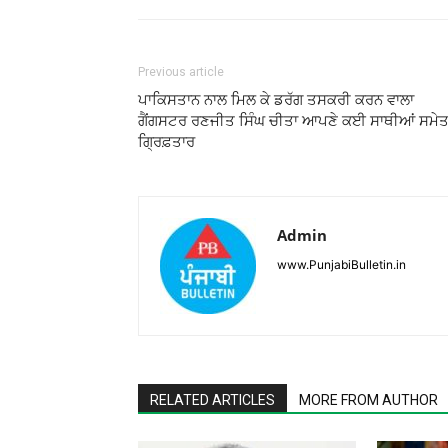
Previous article
ਪਾਕਿਸਤਾਨ ਨਾਲ ਮਿਲ ਕੇ ਡਰੱਗ ਤਸਕਰੀ ਕਰਨ ਵਾਲਾ
ਗੈਂਗਸਟਰ ਰਣਜੀਤ ਸਿੰਘ ਚੀਤਾ ਆਪਣੇ ਕਈ ਸਾਥੀਆਂ ਸਮੇ
ਗ੍ਰਿਫ਼ਤਾਰ
Admin
www.PunjabiBulletin.in
RELATED ARTICLES
MORE FROM AUTHOR