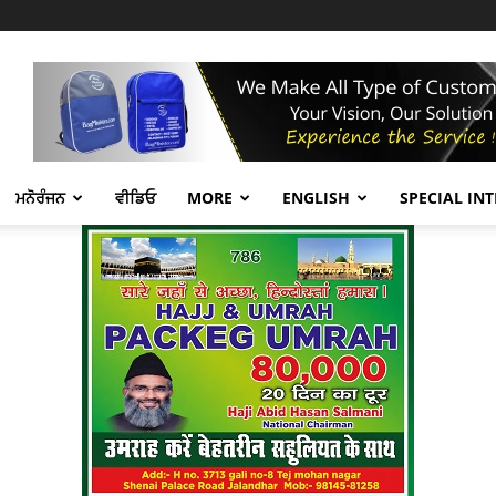
ਮਨੋਰੰਜਨ
ਵੀਡਿਓ
MORE
ENGLISH
SPECIAL IN