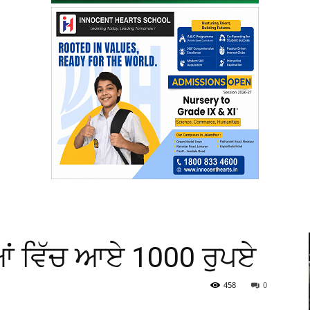
ਿਆਂ ਵਿੱਚ ਆਏ 1000 ਰੁਪਏ
458
0