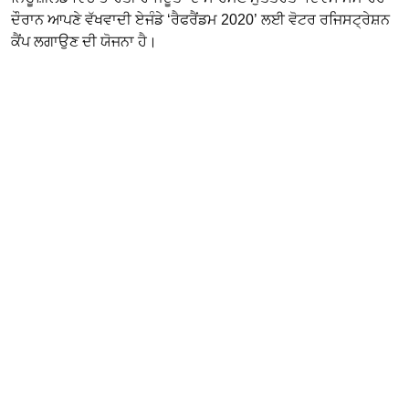
ਦੌਰਾਨ ਆਪਣੇ ਵੱਖਵਾਦੀ ਏਜੰਡੇ ‘ਰੈਫਰੈਂਡਮ 2020’ ਲਈ ਵੋਟਰ ਰਜਿਸਟ੍ਰੇਸ਼ਨ
ਕੈਂਪ ਲਗਾਉਣ ਦੀ ਯੋਜਨਾ ਹੈ।