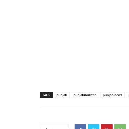
TAGS
punjab
punjabibulletin
punjabinews