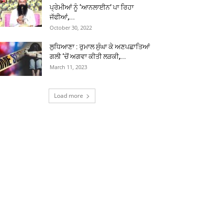
ਪ੍ਰੇਮੀਆਂ ਨੂੰ ‘ਆਨਲਾਈਨ’ ਪਾ ਰਿਹਾ
ਜੱਫੀਆਂ,...
October 30, 2022
ਲੁਧਿਆਣਾ : ਰੁਮਾਲ ਸੁੰਘਾ ਕੇ ਅਣਪਛਾਤਿਆਂ
ਗਲੀ ‘ਚੋਂ ਅਗਵਾ ਕੀਤੀ ਲੜਕੀ,...
March 11, 2023
Load more