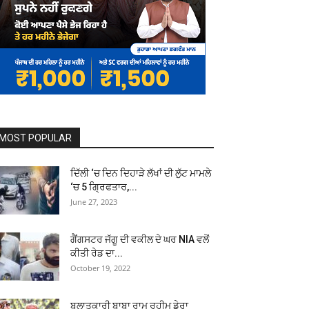
MOST POPULAR
ਦਿੱਲੀ ‘ਚ ਦਿਨ ਦਿਹਾੜੇ ਲੱਖਾਂ ਦੀ ਲੁੱਟ ਮਾਮਲੇ
‘ਚ 5 ਗ੍ਰਿਫਤਾਰ,...
June 27, 2023
ਗੈਂਗਸਟਰ ਜੱਗੂ ਦੀ ਵਕੀਲ ਦੇ ਘਰ NIA ਵਲੋਂ
ਕੀਤੀ ਰੇਡ ਦਾ...
October 19, 2022
ਬਲਾਤਕਾਰੀ ਬਾਬਾ ਰਾਮ ਰਹੀਮ ਡੇਰਾ