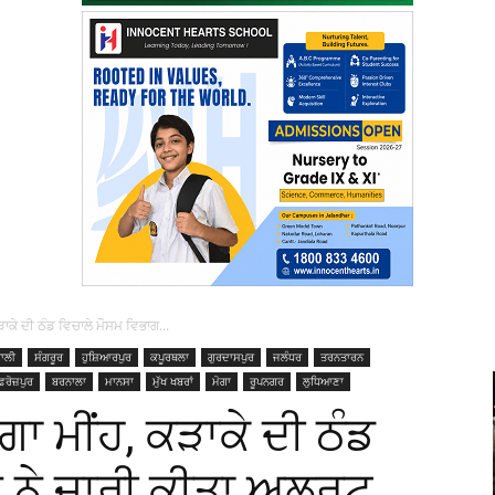
ੜਾਕੇ ਦੀ ਠੰਡ ਵਿਚਾਲੇ ਮੌਸਮ ਵਿਭਾਗ...
ਾਲੀ
ਸੰਗਰੂਰ
ਹੁਸ਼ਿਆਰਪੁਰ
ਕਪੂਰਥਲਾ
ਗੁਰਦਾਸਪੁਰ
ਜਲੰਧਰ
ਤਰਨਤਾਰਨ
ਿਰੋਜ਼ਪੁਰ
ਬਰਨਾਲਾ
ਮਾਨਸਾ
ਮੁੱਖ ਖਬਰਾਂ
ਮੋਗਾ
ਰੂਪਨਗਰ
ਲੁਧਿਆਣਾ
ਗਾ ਮੀਂਹ, ਕੜਾਕੇ ਦੀ ਠੰਡ
ਗ ਨੇ ਜਾਰੀ ਕੀਤਾ ਅਲਰਟ