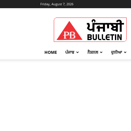
Friday, August 7, 2026
Punjabi
Bulletin
HOME
ਪੰਜਾਬ
ਨੈਸ਼ਨਲ
ਦੁਨੀਆ