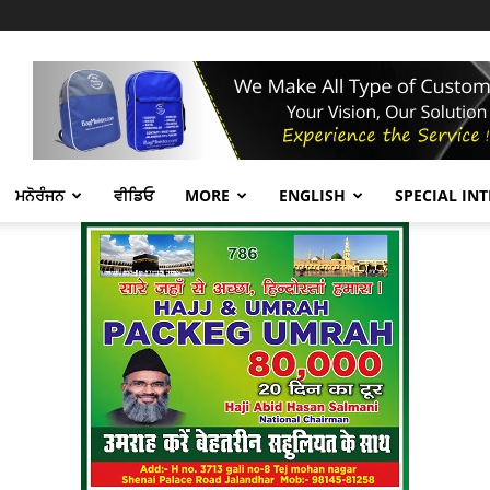
ਮਨੋਰੰਜਨ
ਵੀਡਿਓ
MORE
ENGLISH
SPECIAL IN