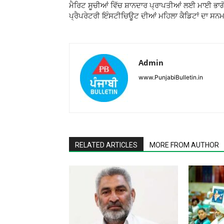
ਮੈਰਿਟ ਸੂਚੀਆਂ ਵਿੱਚ ਸ਼ਾਨਦਾਰ ਪ੍ਰਾਪਤੀਆਂ ਲਈ ਮਾਈ ਭਾਗ
ਪ੍ਰੈਪਰੇਟਰੀ ਇੰਸਟੀਚਿਊਟ ਦੀਆਂ ਮਹਿਲਾ ਕੈਡਿਟਾਂ ਦਾ ਸਨ
Admin
www.PunjabiBulletin.in
RELATED ARTICLES
MORE FROM AUTHOR