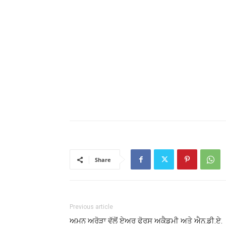
Share
Previous article
ਅਮਨ ਅਰੋੜਾ ਵੱਲੋਂ ਏਅਰ ਫੋਰਸ ਅਕੈਡਮੀ ਅਤੇ ਐਨ.ਡੀ.ਏ.