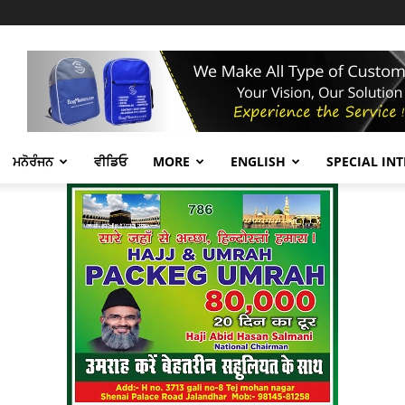
ਮਨੋਰੰਜਨ
ਵੀਡਿਓ
MORE
ENGLISH
SPECIAL IN