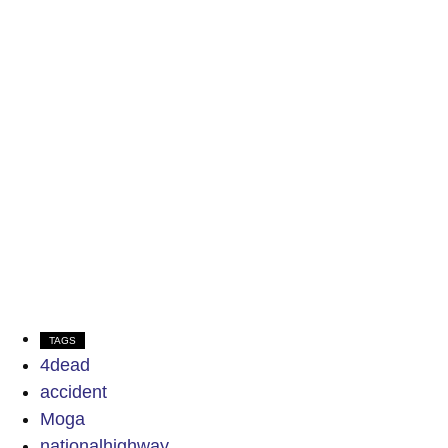
TAGS
4dead
accident
Moga
nationalhighway