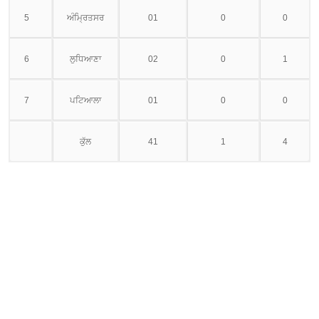
5
ਅੰਮਿ੍ਰਤਸਰ
01
0
0
6
ਲੁਧਿਆਣਾ
02
0
1
7
ਪਟਿਆਲਾ
01
0
0
ਕੁੱਲ
41
1
4