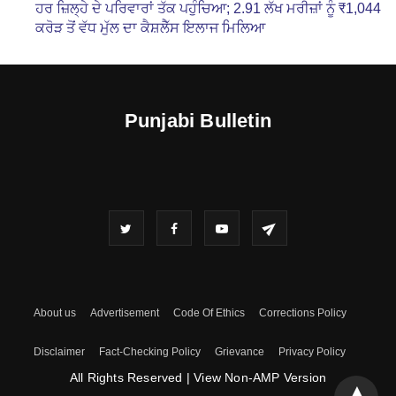
ਹਰ ਜ਼ਿਲ੍ਹੇ ਦੇ ਪਰਿਵਾਰਾਂ ਤੱਕ ਪਹੁੰਚਿਆ; 2.91 ਲੱਖ ਮਰੀਜ਼ਾਂ ਨੂੰ ₹1,044
ਕਰੋੜ ਤੋਂ ਵੱਧ ਮੁੱਲ ਦਾ ਕੈਸ਼ਲੈੱਸ ਇਲਾਜ ਮਿਲਿਆ
Punjabi Bulletin
About us
Advertisement
Code Of Ethics
Corrections Policy
Disclaimer
Fact-Checking Policy
Grievance
Privacy Policy
All Rights Reserved
|
View Non-AMP Version