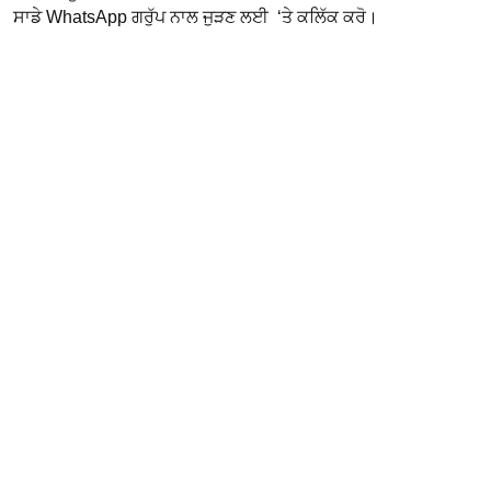
ਸਾਡੇ WhatsApp ਗਰੁੱਪ ਨਾਲ ਜੁੜਣ ਲਈ ‘ਤੇ ਕਲਿੱਕ ਕਰੋ।