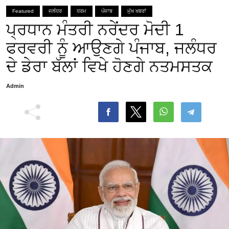
Featured
ਜਲੰਧਰ
ਧਰਮ
ਪੰਜਾਬ
ਮੁੱਖ ਖਬਰਾਂ
ਪ੍ਰਧਾਨ ਮੰਤਰੀ ਨਰੇਂਦਰ ਮੋਦੀ 1
ਫਰਵਰੀ ਨੂੰ ਆਉਣਗੇ ਪੰਜਾਬ, ਜਲੰਧਰ
ਦੇ ਡੇਰਾ ਬੱਲਾਂ ਵਿਖੇ ਹੋਣਗੇ ਨਤਮਸਤਕ
Admin