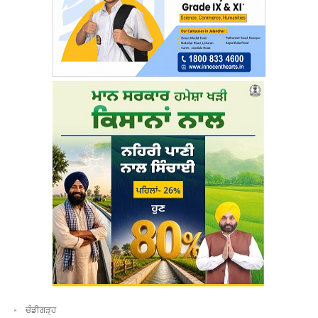
ਚੰਡੀਗੜ੍ਹ