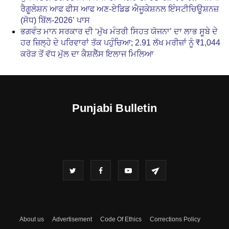
ਰੈਗੂਲੇਸ਼ਨ ਆਫ ਫੀਸ ਆਫ ਅਣ-ਏਡਿਡ ਐਜੂਕੇਸ਼ਨਲ ਇੰਸਟੀਚਿਊਸ਼ਨਜ਼
(ਸੋਧ) ਬਿੱਲ-2026’ ਪਾਸ
ਭਗਵੰਤ ਮਾਨ ਸਰਕਾਰ ਦੀ ‘ਮੁੱਖ ਮੰਤਰੀ ਸਿਹਤ ਯੋਜਨਾ’ ਦਾ ਲਾਭ ਸੂਬੇ ਦੇ
ਹਰ ਜ਼ਿਲ੍ਹੇ ਦੇ ਪਰਿਵਾਰਾਂ ਤੱਕ ਪਹੁੰਚਿਆ; 2.91 ਲੱਖ ਮਰੀਜ਼ਾਂ ਨੂੰ ₹1,044
ਕਰੋੜ ਤੋਂ ਵੱਧ ਮੁੱਲ ਦਾ ਕੈਸ਼ਲੈੱਸ ਇਲਾਜ ਮਿਲਿਆ
Punjabi Bulletin
About us
Advertisement
Code Of Ethics
Corrections Policy