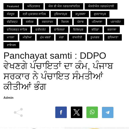
Featured
ਅੰਮ੍ਰਿਤਸਰ
ਐਸ ਬੀ ਐਸ ਨਗਰ/ਨਵਾਂਸ਼ਹਿਰ
ਐਸਏਐਸ ਨਗਰ/ਮੋਹਾਲੀ
ਸੰਗਰੂਰ
ਸ੍ਰੀ ਮੁਕਤਸਰ ਸਾਹਿਬ
ਹੁਸ਼ਿਆਰਪੁਰ
ਕਪੂਰਥਲਾ
ਗੁਰਦਾਸਪੁਰ
ਚੰਡੀਗੜ੍ਹ
ਜਲੰਧਰ
ਤਰਨਤਾਰਨ
ਨੈਸ਼ਨਲ
ਪੰਜਾਬ
ਪਟਿਆਲਾ
ਪਠਾਨਕੋਟ
ਫਤਿਹਗੜ੍ਹ ਸਾਹਿਬ
ਫਰੀਦਕੋਟ
ਫਾਜ਼ਿਲਕਾ
ਫਿਰੋਜ਼ਪੁਰ
ਬਠਿੰਡਾ
ਬਰਨਾਲਾ
ਮਾਨਸਾ
ਮੀਡੀਆ
ਮੁੱਖ ਖਬਰਾਂ
ਮੋਗਾ
ਰਾਜਨੀਤੀ
ਰੂਪਨਗਰ
ਲੁਧਿਆਣਾ
ਵਾਇਰਲ
Panchayat samti : DDPO
ਵੇਖਣਗੇ ਪੰਚਾਇਤਾਂ ਦਾ ਕੰਮ, ਪੰਜਾਬ
ਸਰਕਾਰ ਨੇ ਪੰਚਾਇਤ ਸੰਮਤੀਆਂ
ਕੀਤੀਆਂ ਭੰਗ
Admin