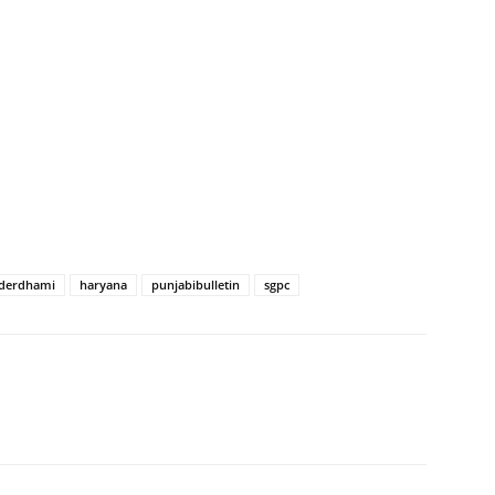
nderdhami
haryana
punjabibulletin
sgpc