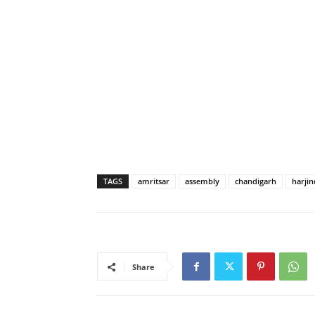
TAGS
amritsar
assembly
chandigarh
harji
Share