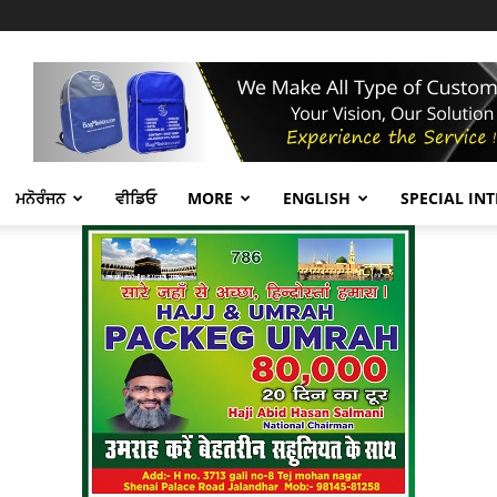
ਮਨੋਰੰਜਨ
ਵੀਡਿਓ
MORE
ENGLISH
SPECIAL IN