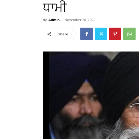
ਧਾਮੀ
By
Admin
-
November 20, 2022
Share