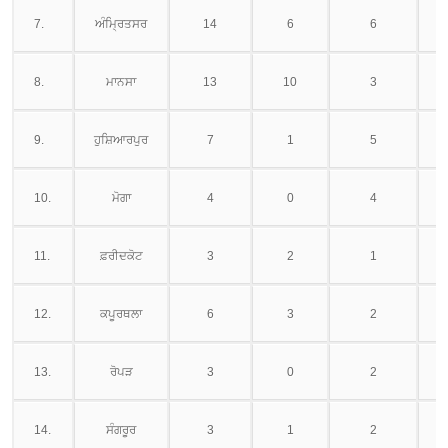
7.
ਅੰਮ੍ਰਿਤਸਰ
14
6
6
8.
ਮਾਨਸਾ
13
10
3
9.
ਹੁਸ਼ਿਆਰਪੁਰ
7
1
5
10.
ਮੋਗਾ
4
0
4
11.
ਫ਼ਰੀਦਕੋਟ
3
2
1
12.
ਕਪੂਰਥਲਾ
6
3
2
13.
ਰੋਪੜ
3
0
2
14.
ਸੰਗਰੂਰ
3
1
2