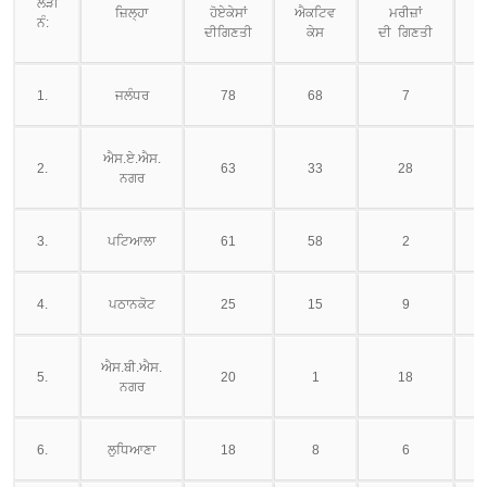
ਲੜੀ
ਜ਼ਿਲ੍ਹਾ
ਹੋਏਕੇਸਾਂ
ਐਕਟਿਵ
ਮਰੀਜ਼ਾਂ
ਨੰ:
ਦੀਗਿਣਤੀ
ਕੇਸ
ਦੀ ਗਿਣਤੀ
ਗ
1.
ਜਲੰਧਰ
78
68
7
ਐਸ.ਏ.ਐਸ.
2.
63
33
28
ਨਗਰ
3.
ਪਟਿਆਲਾ
61
58
2
4.
ਪਠਾਨਕੋਟ
25
15
9
ਐਸ.ਬੀ.ਐਸ.
5.
20
1
18
ਨਗਰ
6.
ਲੁਧਿਆਣਾ
18
8
6