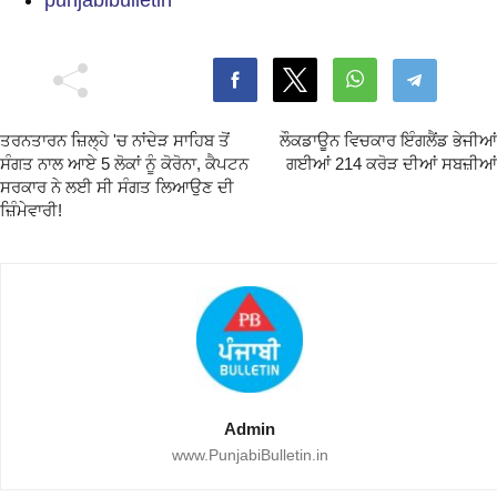
punjabibulletin
ਤਰਨਤਾਰਨ ਜ਼ਿਲ੍ਹੇ 'ਚ ਨਾਂਦੇੜ ਸਾਹਿਬ ਤੋਂ
ਲੌਕਡਾਊਨ ਵਿਚਕਾਰ ਇੰਗਲੈਂਡ ਭੇਜੀਆਂ
ਸੰਗਤ ਨਾਲ ਆਏ 5 ਲੋਕਾਂ ਨੂੰ ਕੋਰੋਨਾ, ਕੈਪਟਨ
ਗਈਆਂ 214 ਕਰੋੜ ਦੀਆਂ ਸਬਜ਼ੀਆਂ
ਸਰਕਾਰ ਨੇ ਲਈ ਸੀ ਸੰਗਤ ਲਿਆਉਣ ਦੀ
ਜ਼ਿੰਮੇਵਾਰੀ!
Admin
www.PunjabiBulletin.in