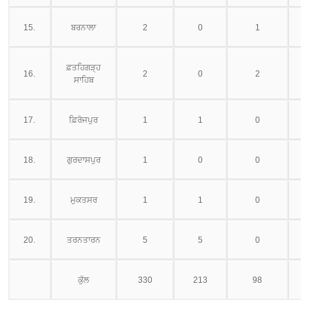
15.
ਬਰਨਾਲਾ
2
0
1
ਫ਼ਤਹਿਗੜ੍ਹ
16.
2
0
2
ਸਾਹਿਬ
17.
ਫ਼ਿਰੋਜਪੁਰ
1
1
0
18.
ਗੁਰਦਾਸਪੁਰ
1
0
0
19.
ਮੁਕਤਸਰ
1
1
0
20.
ਤਰਨਤਾਰਨ
5
5
0
ਕੁੱਲ
330
213
98