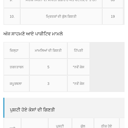
9.
ਮਰੀਜ਼ ਜਿਹਨਾਂ ਦੀ ਸਥਿਤੀ ਗੰਭੀਰ ਹੈ ਅਤੇ ਵੈਟੀਲੇਟਰ ’ਤੇ ਹਨ
00
10.
ਮ੍ਰਿਤਕਾਂ ਦੀ ਕੁੱਲ ਗਿਣਤੀ
19
ਅੱਜ ਸਾਹਮਣੇ ਆਏ ਪਾਜ਼ੀਟਿਵ ਮਾਮਲੇ
ਜ਼ਿਲ੍ਹਾ
ਮਾਮਲਿਆਂ ਦੀ ਗਿਣਤੀ
ਟਿੱਪਣੀ
ਤਰਨਤਾਰਨ
5
*ਨਵੇਂ ਕੇਸ
ਕਪੂਰਥਲਾ
3
*ਨਵੇਂ ਕੇਸ
ਪੁਸ਼ਟੀ ਹੋਏ ਕੇਸਾਂ ਦੀ ਗਿਣਤੀ
ਪੁਸ਼ਟੀ
ਕੁੱਲ
ਠੀਕ ਹੋਏ
ਮ