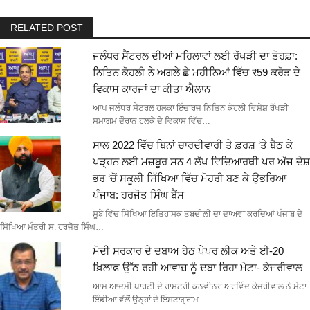
RELATED POST
ਜਲੰਧਰ ਸੈਂਟਰਲ ਦੀਆਂ ਮਹਿਲਾਵਾਂ ਲਈ ਰੱਖੜੀ ਦਾ ਤੋਹਫ਼ਾ:
ਨਿਤਿਨ ਕੋਹਲੀ ਨੇ ਅਗਲੇ ਛੇ ਮਹੀਨਿਆਂ ਵਿੱਚ ₹59 ਕਰੋੜ ਦੇ
ਵਿਕਾਸ ਕਾਰਜਾਂ ਦਾ ਕੀਤਾ ਐਲਾਨ
ਆਪ ਜਲੰਧਰ ਸੈਂਟਰਲ ਹਲਕਾ ਇੰਚਾਰਜ ਨਿਤਿਨ ਕੋਹਲੀ ਵਿਸ਼ੇਸ਼ ਰੱਖੜੀ
ਸਮਾਗਮ ਦੌਰਾਨ ਹਲਕੇ ਦੇ ਵਿਕਾਸ ਵਿੱਚ…
ਸਾਲ 2022 ਵਿੱਚ ਬਿਨਾਂ ਚਾਰਦੀਵਾਰੀ ਤੇ ਫ਼ਰਸ਼ ‘ਤੇ ਬੈਠ ਕੇ
ਪੜ੍ਹਨ ਲਈ ਮਜ਼ਬੂਰ ਸਨ 4 ਲੱਖ ਵਿਦਿਆਰਥੀ ਪਰ ਅੱਜ ਦੇਸ਼
ਭਰ ‘ਚੋਂ ਸਕੂਲੀ ਸਿੱਖਿਆ ਵਿੱਚ ਮੋਹਰੀ ਬਣ ਕੇ ਉਭਰਿਆ
ਪੰਜਾਬ: ਹਰਜੋਤ ਸਿੰਘ ਬੈਂਸ
ਸੂਬੇ ਵਿੱਚ ਸਿੱਖਿਆ ਇਤਿਹਾਸਕ ਤਬਦੀਲੀ ਦਾ ਦਾਅਵਾ ਕਰਦਿਆਂ ਪੰਜਾਬ ਦੇ
ਸਿੱਖਿਆ ਮੰਤਰੀ ਸ. ਹਰਜੋਤ ਸਿੰਘ…
ਮੋਦੀ ਸਰਕਾਰ ਦੇ ਦਬਾਅ ਹੇਠ ਪੇਪਰ ਲੀਕ ਅਤੇ ਈ-20
ਖ਼ਿਲਾਫ਼ ਉੱਠ ਰਹੀ ਆਵਾਜ਼ ਨੂੰ ਦਬਾ ਰਿਹਾ ਮੇਟਾ- ਕੇਜਰੀਵਾਲ
ਆਮ ਆਦਮੀ ਪਾਰਟੀ ਦੇ ਰਾਸ਼ਟਰੀ ਕਨਵੀਨਰ ਅਰਵਿੰਦ ਕੇਜਰੀਵਾਲ ਨੇ ਮੇਟਾ
ਇੰਡੀਆ ਵੱਲੋਂ ਉਨ੍ਹਾਂ ਦੇ ਇੰਸਟਾਗ੍ਰਾਮ…