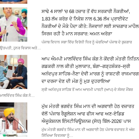
ਸਾਢੇ 4 ਸਾਲਾਂ ‘ਚ 68 ਹਜ਼ਾਰ ਤੋਂ ਵੱਧ ਸਰਕਾਰੀ ਨੌਕਰੀਆਂ,
1.83 ਲੱਖ ਕਰੋੜ ਦੇ ਨਿਵੇਸ਼ ਨਾਲ 6.36 ਲੱਖ ਪ੍ਰਾਈਵੇਟ
ਨੌਕਰੀਆਂ ਦੇ ਮੌਕੇ ਪੈਦਾ ਕੀਤੇ: ਨੌਜਵਾਨਾਂ ਲਈ ਸਾਜ਼ਗਾਰ ਮਾਹੌਲ
ਸਿਰਜ ਰਹੀ ਹੈ ਮਾਨ ਸਰਕਾਰ: ਅਮਨ ਅਰੋੜਾ
ਪੰਜਾਬ ਵਿਧਾਨ ਸਭਾ ਵਿੱਚ ਵਿਰੋਧੀ ਧਿਰ ਨੂੰ ਘੇਰਦਿਆਂ ਪੰਜਾਬ ਦੇ ਰੁਜ਼ਗਾਰ
ਉਤਪਤੀ, ਹੁਨਰ ਵਿਕਾਸ ਅਤੇ…
ਆਪ ਐਮਪੀ ਮਾਲਵਿੰਦਰ ਸਿੰਘ ਕੰਗ ਨੇ ਕੇਂਦਰੀ ਮੰਤਰੀ ਨਿਤਿਨ
ਗਡਕਰੀ ਨਾਲ ਕੀਤੀ ਮੁਲਾਕਾਤ, ਬੰਗਾ–ਗੜ੍ਹਸ਼ੰਕਰ–ਸ੍ਰੀ
ਅਨੰਦਪੁਰ ਸਾਹਿਬ–ਨੈਣਾ ਦੇਵੀ ਮਾਰਗ ਨੂੰ ਰਾਸ਼ਟਰੀ ਰਾਜਮਾਰਗ
ਦਾ ਦਰਜਾ ਦੇਣ ਦੀ ਮੰਗ ਨੂੰ ਮੁੜ ਦੁਹਰਾਇਆ
ਸ੍ਰੀ ਅਨੰਦਪੁਰ ਸਾਹਿਬ ਤੋਂ ਆਮ ਆਦਮੀ ਪਾਰਟੀ (ਆਪ) ਦੇ ਸੰਸਦ ਮੈਂਬਰ
ਮਾਲਵਿੰਦਰ ਸਿੰਘ ਕੰਗ ਨੇ…
ਮੁੱਖ ਮੰਤਰੀ ਭਗਵੰਤ ਸਿੰਘ ਮਾਨ ਦੀ ਅਗਵਾਈ ਹੇਠ ਵਜ਼ਾਰਤ
ਵੱਲੋਂ ‘ਪੰਜਾਬ ਰੈਗੂਲੇਸ਼ਨ ਆਫ ਫੀਸ ਆਫ ਅਣ-ਏਡਿਡ
ਐਜੂਕੇਸ਼ਨਲ ਇੰਸਟੀਚਿਊਸ਼ਨਜ਼ (ਸੋਧ) ਬਿੱਲ-2026’ ਪਾਸ
ਮੁੱਖ ਮੰਤਰੀ ਭਗਵੰਤ ਸਿੰਘ ਮਾਨ ਦੀ ਅਗਵਾਈ ਹੇਠ ਪੰਜਾਬ ਵਜ਼ਾਰਤ ਨੇ ਅੱਜ
ਸਿੱਖਿਆ ਵਿਵਸਥਾ ਨੂੰ…