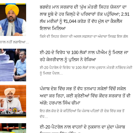
ਭਗਵੰਤ ਮਾਨ ਸਰਕਾਰ ਦੀ ‘ਮੁੱਖ ਮੰਤਰੀ ਸਿਹਤ ਯੋਜਨਾ’ ਦਾ
ਲਾਭ ਸੂਬੇ ਦੇ ਹਰ ਜ਼ਿਲ੍ਹੇ ਦੇ ਪਰਿਵਾਰਾਂ ਤੱਕ ਪਹੁੰਚਿਆ; 2.91
ਲੱਖ ਮਰੀਜ਼ਾਂ ਨੂੰ ₹1,044 ਕਰੋੜ ਤੋਂ ਵੱਧ ਮੁੱਲ ਦਾ ਕੈਸ਼ਲੈੱਸ
ਇਲਾਜ ਮਿਲਿਆ
ਕਿਸੇ ਵੀ ਸਿਹਤ ਯੋਜਨਾ ਦੀ ਅਸਲ ਸਫ਼ਲਤਾ ਦਾ ਅੰਦਾਜ਼ਾ ਸਿਰਫ਼ ਇਸ ਗੱਲ
ਨਾਲ ਨਹੀਂ ਲਗਾਇਆ…
ਈ-20 ਦੇ ਵਿਰੋਧ ‘ਚ 100 ਲੋਕਾਂ ਨਾਲ ਪੀਐਮ ਨੂੰ ਮਿਲਣ ਜਾ
ਰਹੇ ਕੇਜਰੀਵਾਲ ਨੂੰ ਪੁਲਿਸ ਨੇ ਰੋਕਿਆ
ਈ-20 ਪੈਟਰੋਲ ਦੇ ਵਿਰੋਧ 'ਚ 100 ਲੋਕਾਂ ਨਾਲ ਪ੍ਰਧਾਨ ਮੰਤਰੀ ਨਰਿੰਦਰ ਮੋਦੀ
ਨੂੰ ਮਿਲਣ ਪੈਦਲ…
ਪੰਜਾਬ ਦੇਸ਼ ਵਿੱਚ ਸਭ ਤੋਂ ਵੱਧ ਤਨਖਾਹ ਸਕੇਲਾਂ ਵਿੱਚੋਂ ਸਕੇਲ
ਅਦਾ ਕਰ ਰਿਹਾ, ਕਈ ਸ਼੍ਰੇਣੀਆਂ ਵਿੱਚ ਕੇਂਦਰ ਸਰਕਾਰ ਤੋਂ ਵੀ
ਅੱਗੇ: ਹਰਪਾਲ ਸਿੰਘ ਚੀਮਾ
ਇਹ ਗੱਲ ਜ਼ੋਰ ਦੇ ਕੇ ਕਹਿੰਦਿਆਂ ਕਿ ਪੰਜਾਬ ਪਹਿਲਾਂ ਹੀ ਦੇਸ਼ ਵਿੱਚ ਸਭ ਤੋਂ
ਵੱਧ…
ਈ-20 ਪੈਟਰੋਲ ਨਾਲ ਵਾਹਨਾਂ ਦੇ ਨੁਕਸਾਨ ਦਾ ਮੁੱਦਾ ਪੰਜਾਬ