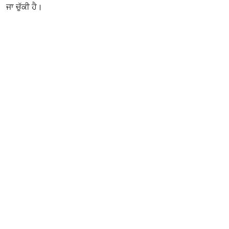
ਜਾ ਚੁੱਕੀ ਹੈ।