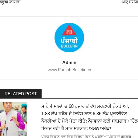
पहुंचा कोरोना
आए मरीज
Admin
www.PunjabiBulletin.in
RELATED POST
ਸਾਢੇ 4 ਸਾਲਾਂ ‘ਚ 68 ਹਜ਼ਾਰ ਤੋਂ ਵੱਧ ਸਰਕਾਰੀ ਨੌਕਰੀਆਂ,
1.83 ਲੱਖ ਕਰੋੜ ਦੇ ਨਿਵੇਸ਼ ਨਾਲ 6.36 ਲੱਖ ਪ੍ਰਾਈਵੇਟ
ਨੌਕਰੀਆਂ ਦੇ ਮੌਕੇ ਪੈਦਾ ਕੀਤੇ: ਨੌਜਵਾਨਾਂ ਲਈ ਸਾਜ਼ਗਾਰ ਮਾਹੌਲ
ਸਿਰਜ ਰਹੀ ਹੈ ਮਾਨ ਸਰਕਾਰ: ਅਮਨ ਅਰੋੜਾ
ਪੰਜਾਬ ਵਿਧਾਨ ਸਭਾ ਵਿੱਚ ਵਿਰੋਧੀ ਧਿਰ ਨੂੰ ਘੇਰਦਿਆਂ ਪੰਜਾਬ ਦੇ ਰੁਜ਼ਗਾਰ