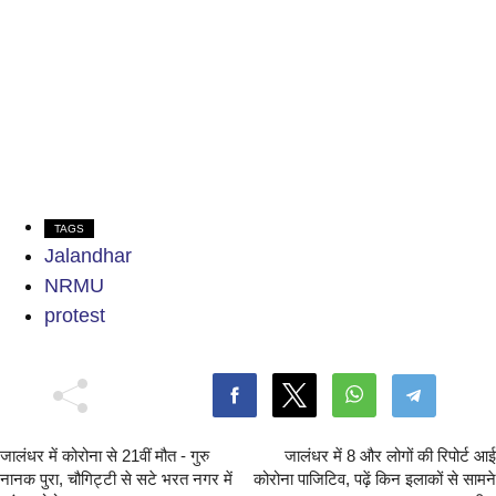
TAGS
Jalandhar
NRMU
protest
जालंधर में कोरोना से 21वीं मौत - गुरु
जालंधर में 8 और लोगों की रिपोर्ट आई
नानक पुरा, चौगिट्टी से सटे भरत नगर में
कोरोना पाजिटिव, पढ़ें किन इलाकों से सामने