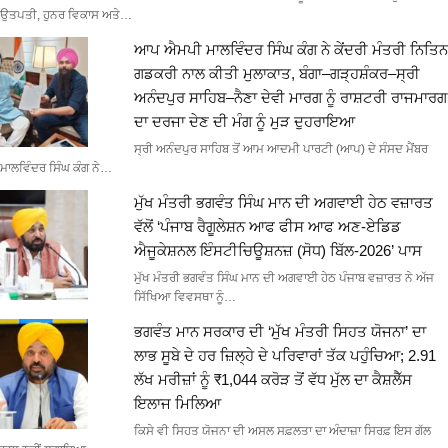
ਉਤਪਤੀ, ਹੁਨਰ ਵਿਕਾਸ ਅਤੇ…
ਆਪ ਐਮਪੀ ਮਾਲਵਿੰਦਰ ਸਿੰਘ ਕੰਗ ਨੇ ਕੇਂਦਰੀ ਮੰਤਰੀ ਨਿਤਿਨ
ਗਡਕਰੀ ਨਾਲ ਕੀਤੀ ਮੁਲਾਕਾਤ, ਬੰਗਾ–ਗੜ੍ਹਸ਼ੰਕਰ–ਸ੍ਰੀ
ਅਨੰਦਪੁਰ ਸਾਹਿਬ–ਨੈਣਾ ਦੇਵੀ ਮਾਰਗ ਨੂੰ ਰਾਸ਼ਟਰੀ ਰਾਜਮਾਰਗ
ਦਾ ਦਰਜਾ ਦੇਣ ਦੀ ਮੰਗ ਨੂੰ ਮੁੜ ਦੁਹਰਾਇਆ
ਸ੍ਰੀ ਅਨੰਦਪੁਰ ਸਾਹਿਬ ਤੋਂ ਆਮ ਆਦਮੀ ਪਾਰਟੀ (ਆਪ) ਦੇ ਸੰਸਦ ਮੈਂਬਰ
ਮਾਲਵਿੰਦਰ ਸਿੰਘ ਕੰਗ ਨੇ…
ਮੁੱਖ ਮੰਤਰੀ ਭਗਵੰਤ ਸਿੰਘ ਮਾਨ ਦੀ ਅਗਵਾਈ ਹੇਠ ਵਜ਼ਾਰਤ
ਵੱਲੋਂ ‘ਪੰਜਾਬ ਰੈਗੂਲੇਸ਼ਨ ਆਫ ਫੀਸ ਆਫ ਅਣ-ਏਡਿਡ
ਐਜੂਕੇਸ਼ਨਲ ਇੰਸਟੀਚਿਊਸ਼ਨਜ਼ (ਸੋਧ) ਬਿੱਲ-2026’ ਪਾਸ
ਮੁੱਖ ਮੰਤਰੀ ਭਗਵੰਤ ਸਿੰਘ ਮਾਨ ਦੀ ਅਗਵਾਈ ਹੇਠ ਪੰਜਾਬ ਵਜ਼ਾਰਤ ਨੇ ਅੱਜ
ਸਿੱਖਿਆ ਵਿਵਸਥਾ ਨੂੰ…
ਭਗਵੰਤ ਮਾਨ ਸਰਕਾਰ ਦੀ ‘ਮੁੱਖ ਮੰਤਰੀ ਸਿਹਤ ਯੋਜਨਾ’ ਦਾ
ਲਾਭ ਸੂਬੇ ਦੇ ਹਰ ਜ਼ਿਲ੍ਹੇ ਦੇ ਪਰਿਵਾਰਾਂ ਤੱਕ ਪਹੁੰਚਿਆ; 2.91
ਲੱਖ ਮਰੀਜ਼ਾਂ ਨੂੰ ₹1,044 ਕਰੋੜ ਤੋਂ ਵੱਧ ਮੁੱਲ ਦਾ ਕੈਸ਼ਲੈੱਸ
ਇਲਾਜ ਮਿਲਿਆ
ਕਿਸੇ ਵੀ ਸਿਹਤ ਯੋਜਨਾ ਦੀ ਅਸਲ ਸਫ਼ਲਤਾ ਦਾ ਅੰਦਾਜ਼ਾ ਸਿਰਫ਼ ਇਸ ਗੱਲ