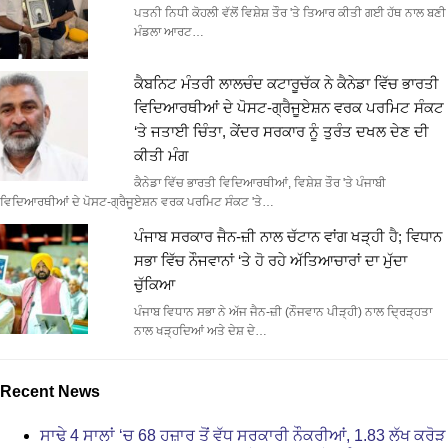
ਪਤਨੀ ਨਿਧੀ ਕੋਹਲੀ ਵੱਲੋਂ ਵਿਸ਼ੇਸ਼ ਤੌਰ 'ਤੇ ਤਿਆਰ ਕੀਤੀ ਗਈ ਹੱਥ ਨਾਲ ਬਣੀ
ਮੰਡਲਾ ਆਰਟ…
ਕੈਬਨਿਟ ਮੰਤਰੀ ਲਾਲਚੰਦ ਕਟਾਰੂਚੱਕ ਨੇ ਕੈਨੇਡਾ ਵਿੱਚ ਭਾਰਤੀ
ਵਿਦਿਆਰਥੀਆਂ ਦੇ ਪੋਸਟ-ਗ੍ਰੈਜੂਏਸ਼ਨ ਵਰਕ ਪਰਮਿਟ ਸੰਕਟ
‘ਤੇ ਜਤਾਈ ਚਿੰਤਾ, ਕੇਂਦਰ ਸਰਕਾਰ ਨੂੰ ਤੁਰੰਤ ਦਖਲ ਦੇਣ ਦੀ
ਕੀਤੀ ਮੰਗ
ਕੈਨੇਡਾ ਵਿੱਚ ਭਾਰਤੀ ਵਿਦਿਆਰਥੀਆਂ, ਵਿਸ਼ੇਸ਼ ਤੌਰ 'ਤੇ ਪੰਜਾਬੀ
ਵਿਦਿਆਰਥੀਆਂ ਦੇ ਪੋਸਟ-ਗ੍ਰੈਜੂਏਸ਼ਨ ਵਰਕ ਪਰਮਿਟ ਸੰਕਟ 'ਤੇ…
ਪੰਜਾਬ ਸਰਕਾਰ ਜੈਨ-ਜ਼ੀ ਨਾਲ ਚੱਟਾਨ ਵਾਂਗ ਖੜ੍ਹੀ ਹੈ; ਵਿਧਾਨ
ਸਭਾ ਵਿੱਚ ਨੌਜਵਾਨਾਂ ‘ਤੇ ਹੋ ਰਹੇ ਅੱਤਿਆਚਾਰਾਂ ਦਾ ਮੁੱਦਾ
ਚੁੱਕਿਆ
ਪੰਜਾਬ ਵਿਧਾਨ ਸਭਾ ਨੇ ਅੱਜ ਜੈਨ-ਜ਼ੀ (ਨੌਜਵਾਨ ਪੀੜ੍ਹੀ) ਨਾਲ ਦ੍ਰਿੜ੍ਹਤਾ
ਨਾਲ ਖੜ੍ਹਦਿਆਂ ਅਤੇ ਦੇਸ਼ ਦੇ…
Recent News
ਸਾਢੇ 4 ਸਾਲਾਂ ‘ਚ 68 ਹਜ਼ਾਰ ਤੋਂ ਵੱਧ ਸਰਕਾਰੀ ਨੌਕਰੀਆਂ, 1.83 ਲੱਖ ਕਰੋੜ