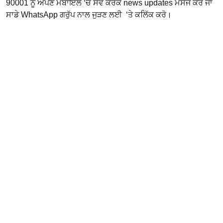
90001 ਨੂੰ ਅਪਣੇ ਮੋਬਾਇਲ ‘ਚ ਸੇਵ ਕਰਕੇ news updates ਮੈਸੇਜ ਕਰੋ ਜਾਂ
ਸਾਡੇ WhatsApp ਗਰੁੱਪ ਨਾਲ ਜੁੜਣ ਲਈ ‘ਤੇ ਕਲਿੱਕ ਕਰੋ।