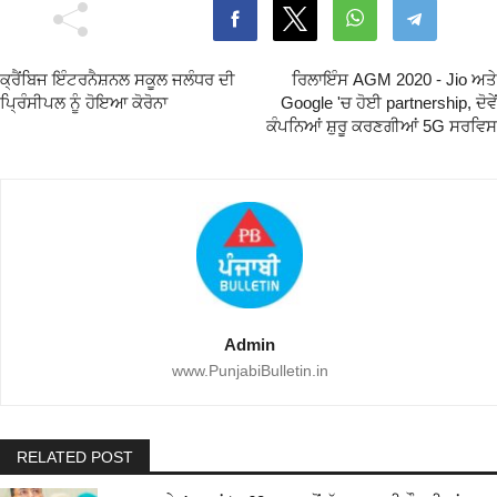
ਕ੍ਰੈਂਬਿਜ ਇੰਟਰਨੈਸ਼ਨਲ ਸਕੂਲ ਜਲੰਧਰ ਦੀ
ਰਿਲਾਇੰਸ AGM 2020 - Jio ਅਤੇ
ਪ੍ਰਿੰਸੀਪਲ ਨੂੰ ਹੋਇਆ ਕੋਰੋਨਾ
Google 'ਚ ਹੋਈ partnership, ਦੋਵੇਂ
ਕੰਪਨਿਆਂ ਸ਼ੁਰੂ ਕਰਣਗੀਆਂ 5G ਸਰਵਿਸ
Admin
www.PunjabiBulletin.in
RELATED POST