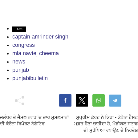
TAGS
captain amrinder singh
congress
mla navtej cheema
news
punjab
punjabibulletin
ਜਲੰਧਰ ਦੇ ਜੈਮਲ ਨਗਰ 'ਚ ਚਾਰ ਮੁਸਲਮਾਨਾਂ
ਸੁਪ੍ਰੀਮ ਕੋਰਟ ਨੇ ਕਿਹਾ - ਕੋਰੋਨਾ ਟੈਸਟ
ਦੀ ਕੋਰੋਨਾ ਰਿਪੋਰਟ ਨੈਗੇਟਿਵ
ਮੁਫ਼ਤ ਹੋਣਾ ਚਾਹੀਦਾ ਹੈ, ਮੈਡੀਕਲ ਸਟਾਫ਼
ਦੀ ਸੁਰੱਖਿਆ ਵਧਾਉਣ ਦੇ ਨਿਰਦੇਸ਼