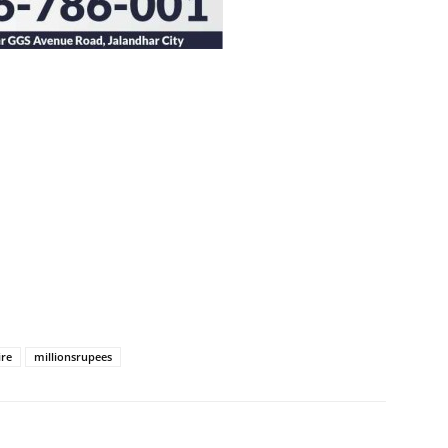
ire
millionsrupees