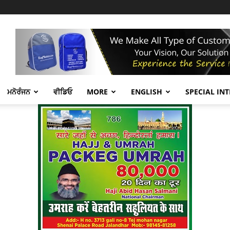
ਮਨੋਰੰਜਨ
ਵੀਡਿਓ
MORE
ENGLISH
SPECIAL IN