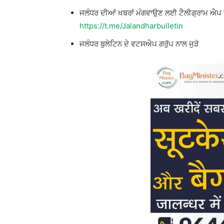
ਜਲੰਧਰ ਦੀਆਂ ਖਬਰਾਂ ਮੰਗਵਾਉਣ ਲਈ ਟੈਲੀਗ੍ਰਾਮ ਐਪ
https://t.me/Jalandharbulletin
ਜਲੰਧਰ ਬੁਲੇਟਿਨ ਦੇ ਵਟਸਐਪ ਗਰੁੱਪ ਨਾਲ ਜੁੜੋ