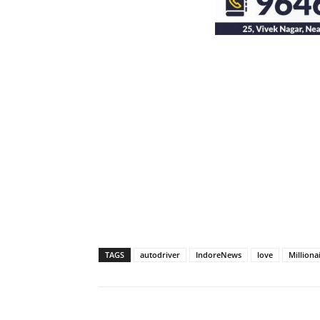
TAGS
autodriver
IndoreNews
love
Milliona