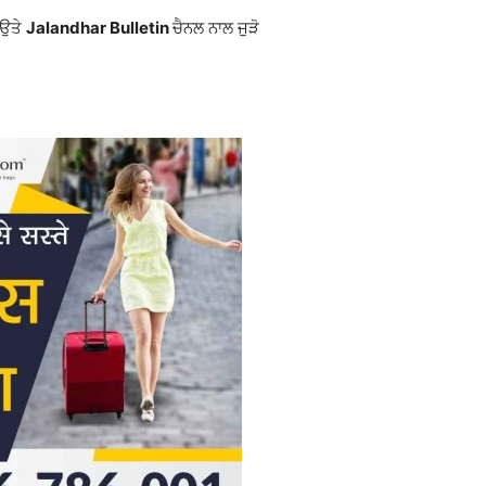
 ਉਤੇ
Jalandhar Bulletin
ਚੈਨਲ ਨਾਲ ਜੁੜੋ