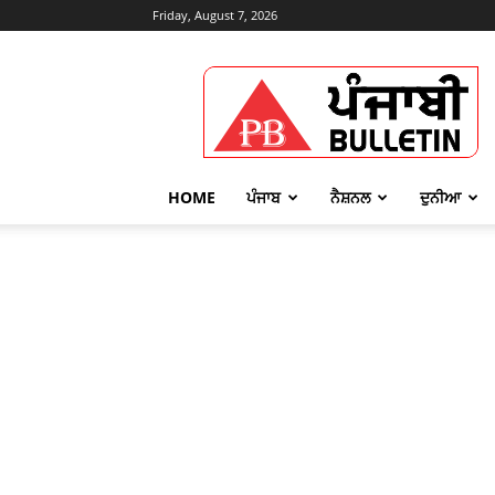
Friday, August 7, 2026
Punjabi
Bulletin
HOME
ਪੰਜਾਬ
ਨੈਸ਼ਨਲ
ਦੁਨੀਆ