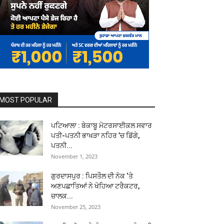
MOST POPULAR
ਪਟਿਆਲਾ : ਬੇਕਾਬੂ ਮੋਟਰਸਾਈਕਲ ਸਵਾਰ
ਪਤੀ-ਪਤਨੀ ਭਾਖੜਾ ਨਹਿਰ ’ਚ ਡਿੱਗੇ,
ਪਤਨੀ...
November 1, 2023
ਗੁਰਦਾਸਪੁਰ : ਪਿਸਤੌਲ ਦੀ ਨੋਕ ‘ਤੇ
ਅਣਪਛਾਤਿਆਂ ਨੇ ਖੋਹਿਆ ਟਰੈਕਟਰ,
ਚਾਲਕ...
November 25, 2023