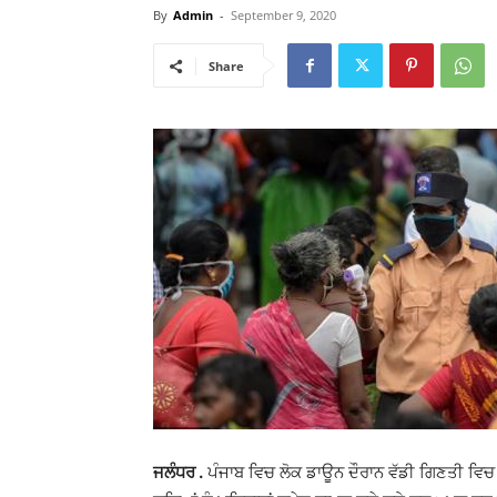
By
Admin
-
September 9, 2020
Share
ਜਲੰਧਰ .
ਪੰਜਾਬ ਵਿਚ ਲੋਕ ਡਾਊਨ ਦੌਰਾਨ ਵੱਡੀ ਗਿਣਤੀ ਵਿ