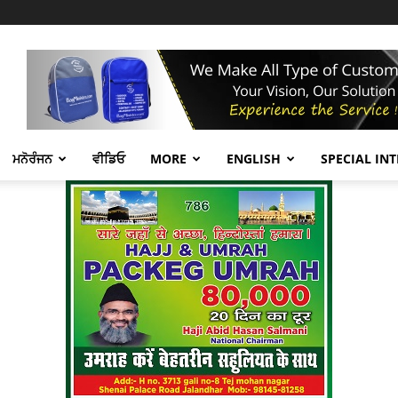
ਮਨੋਰੰਜਨ
ਵੀਡਿਓ
MORE
ENGLISH
SPECIAL IN