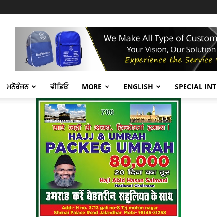
ਮਨੋਰੰਜਨ
ਵੀਡਿਓ
MORE
ENGLISH
SPECIAL IN