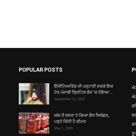
POPULAR POSTS
P
ਇੰਜੀਨਿਅਰਿੰਗ ਦੀ ਪੜ੍ਹਾਈ ਕਰਕੇ ਇਕ
ਐ
ਹੋਰ ਪੰਜਾਬੀ ਬ੍ਰਿਟਿਸ਼ ਫੌਜ ‘ਚ ਹੋਇਆ...
ਐ
September 15, 2020
ਫ
ਸ੍
ਅੱਜ ਤੋਂ ਸਸਤਾ ਹੋ ਗਿਆ ਗੈਸ ਸਿਲੰਡਰ,
ਪੜ੍ਹੋ ਕਿੰਨੀ ਹੈ ਕੀਮਤ
ਫ
May 1, 2020
ਰ