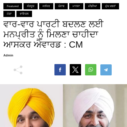
Featured
ਸੰਗਰੂਰ
ਜਲੰਧਰ
ਪੰਜਾਬ
ਮਾਨਸਾ
ਮੀਡੀਆ
ਮੁੱਖ ਖਬਰਾਂ
ਮੋਗਾ
ਵਾਇਰਲ
ਵਾਰ-ਵਾਰ ਪਾਰਟੀ ਬਦਲਣ ਲਈ
ਮਨਪ੍ਰੀਤ ਨੂੰ ਮਿਲਣਾ ਚਾਹੀਦਾ
ਆਸਕਰ ਐਵਾਰਡ : CM
Admin