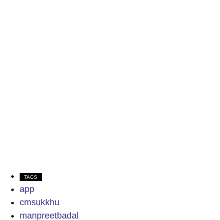
TAGS
app
cmsukkhu
manpreetbadal