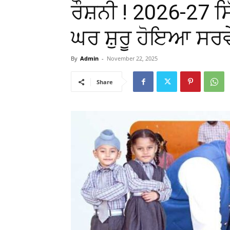
ਰੌਸ਼ਨੀ ! 2026-27
ਘਰ ਸ਼ੁਰੂ ਹੋਇਆ ਸਰ
By
Admin
-
November 22, 2025
Share