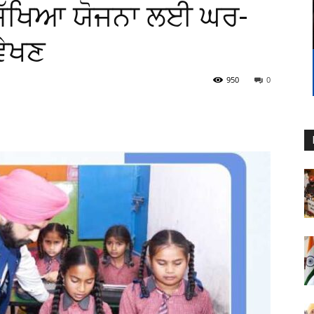
 ਸਿੱਖਿਆ ਯੋਜਨਾ ਲਈ ਘਰ-
ਵੇਖਣ
950
0