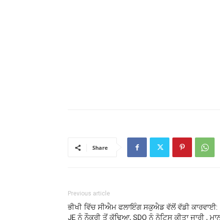
Share
Previous article
ਭੀਖੀ ਵਿੱਚ ਸੀਐਮ ਫਲਾਇੰਗ ਸਕੁਐਡ ਵੱਲੋਂ ਵੱਡੀ ਕਾਰਵਾਈ:
JE ਨੂੰ ਨੌਕਰੀ ਤੋਂ ਕੱਢਿਆ, SDO ਨੂੰ ਨੋਟਿਸ ਕੀਤਾ ਜਾਰੀ , ਮਾ