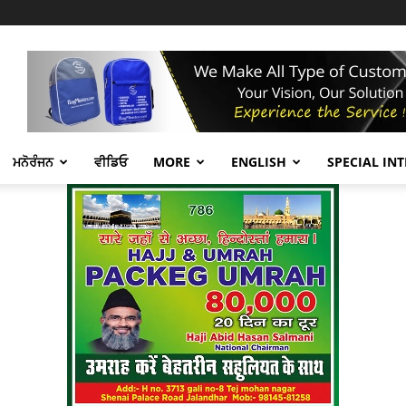
ਮਨੋਰੰਜਨ
ਵੀਡਿਓ
MORE
ENGLISH
SPECIAL IN