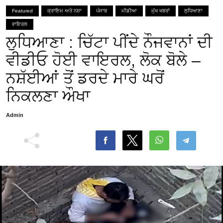
Featured
ਕ੍ਰਾਇਮ ਅਤੇ ਨਸ਼ਾ
ਪੰਜਾਬ
ਮੀਡੀਆ
ਮੁੱਖ ਖਬਰਾਂ
ਲੁਧਿਆਣਾ
ਵਾਇਰਲ
ਲੁਧਿਆਣਾ : ਚਿੱਟਾ ਪੀਂਦੇ ਨੌਜਵਾਨਾਂ ਦੀ
ਵੀਡੀਓ ਹੋਈ ਵਾਇਰਲ, ਲੋਕ ਬੋਲੇ –
ਨਸ਼ੱਈਆਂ ਤੋਂ ਡਰਦੇ ਮਾਰੇ ਘਰੋਂ
ਨਿਕਲਣਾ ਔਖਾ
Admin