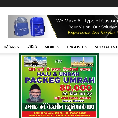
ਮਨੋਰੰਜਨ
ਵੀਡਿਓ
MORE
ENGLISH
SPECIAL IN