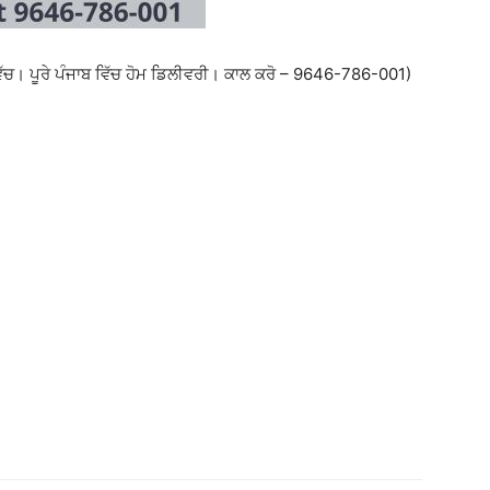
ੱਚ। ਪੂਰੇ ਪੰਜਾਬ ਵਿੱਚ ਹੋਮ ਡਿਲੀਵਰੀ। ਕਾਲ ਕਰੋ – 9646-786-001)