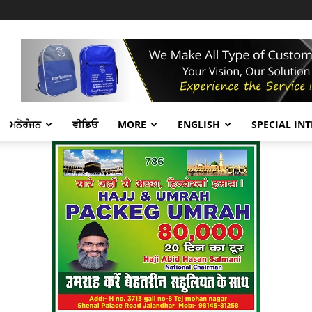
ਮਨੋਰੰਜਨ
ਵੀਡਿਓ
MORE
ENGLISH
SPECIAL IN