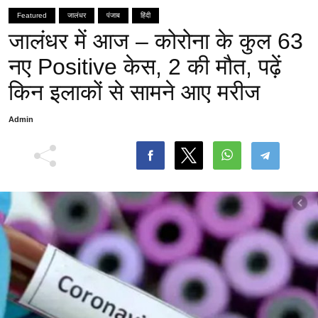
Featured
जालंधर
पंजाब
हिंदी
जालंधर में आज – कोरोना के कुल 63
नए Positive केस, 2 की मौत, पढ़ें
किन इलाकों से सामने आए मरीज
Admin