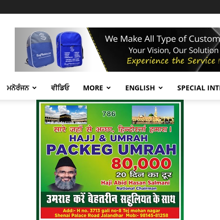
ਮਨੋਰੰਜਨ
ਵੀਡਿਓ
MORE
ENGLISH
SPECIAL IN