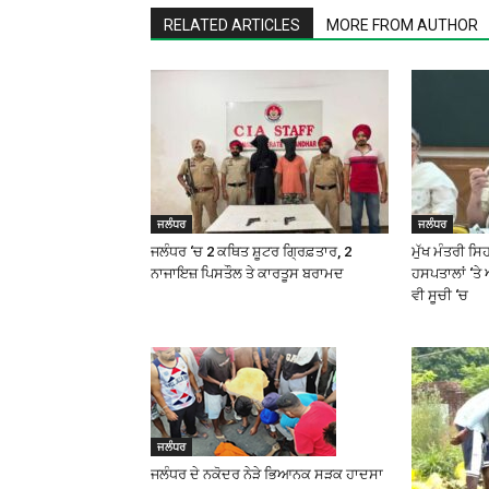
RELATED ARTICLES
MORE FROM AUTHOR
ਜਲੰਧਰ
ਜਲੰਧਰ
ਜਲੰਧਰ ‘ਚ 2 ਕਥਿਤ ਸ਼ੂਟਰ ਗ੍ਰਿਫ਼ਤਾਰ, 2
ਮੁੱਖ ਮੰਤਰੀ ਸ
ਨਾਜਾਇਜ਼ ਪਿਸਤੌਲ ਤੇ ਕਾਰਤੂਸ ਬਰਾਮਦ
ਹਸਪਤਾਲਾਂ ‘ਤ
ਵੀ ਸੂਚੀ ‘ਚ
ਜਲੰਧਰ
ਜਲੰਧਰ ਦੇ ਨਕੋਦਰ ਨੇੜੇ ਭਿਆਨਕ ਸੜਕ ਹਾਦਸਾ