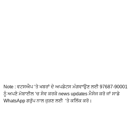
Note : ਵਟਸਐਪ ‘ਤੇ ਖਬਰਾਂ ਦੇ ਅਪਡੇਟਸ ਮੰਗਵਾਉਣ ਲਈ 97687-90001
ਨੂੰ ਅਪਣੇ ਮੋਬਾਈਲ ‘ਚ ਸੇਵ ਕਰਕੇ news updates ਮੈਸੇਜ ਕਰੋ ਜਾਂ ਸਾਡੇ
WhatsApp ਗਰੁੱਪ ਨਾਲ ਜੁੜਣ ਲਈ ‘ਤੇ ਕਲਿੱਕ ਕਰੋ।