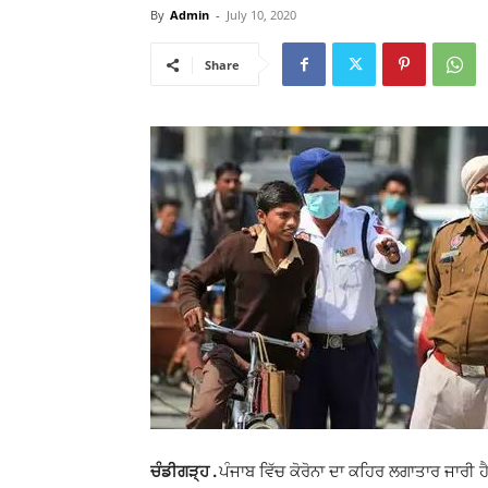
By
Admin
-
July 10, 2020
Share
ਚੰਡੀਗੜ੍ਹ .
ਪੰਜਾਬ ਵਿੱਚ ਕੋਰੋਨਾ ਦਾ ਕਹਿਰ ਲਗਾਤਾਰ ਜਾਰੀ 