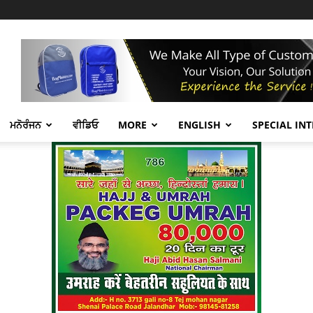
ਮਨੋਰੰਜਨ
ਵੀਡਿਓ
MORE
ENGLISH
SPECIAL IN