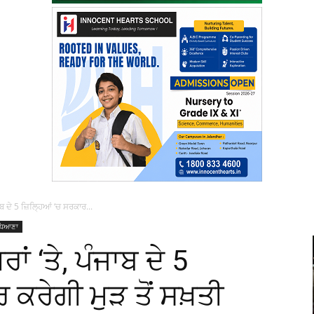
ਾਬ ਦੇ 5 ਜ਼ਿਲ੍ਹਿਆਂ ‘ਚ ਸਰਕਾਰ...
ਧਿਆਣਾ
ਾਂ ‘ਤੇ, ਪੰਜਾਬ ਦੇ 5
 ਕਰੇਗੀ ਮੁੜ ਤੋਂ ਸਖ਼ਤੀ