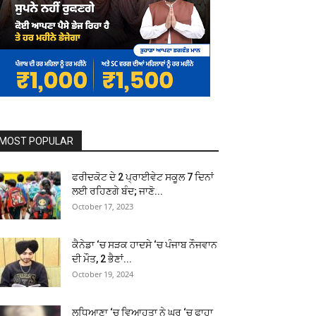
MOST POPULAR
ਫਰੀਦਕੋਟ ਦੇ 2 ਪ੍ਰਾਈਵੇਟ ਸਕੂਲ 7 ਦਿਨਾਂ
ਲਈ ਰਹਿਣਗੇ ਬੰਦ; ਜਾਣੋ...
October 17, 2023
ਕੈਨੇਡਾ ‘ਚ ਸੜਕ ਹਾਦਸੇ ‘ਚ ਪੰਜਾਬ ਨੌਜਵਾਨ
ਦੀ ਮੌਤ, 2 ਭੈਣਾਂ...
October 19, 2024
ਲੁਧਿਆਣਾ ‘ਚ ਵਿਆਹੁਤਾ ਨੇ ਘਰ ‘ਚ ਫਾਹਾ