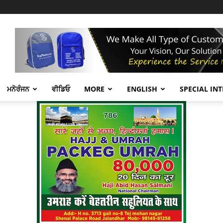
ਮਨੋਰੰਜਨ
ਵੀਡਿਓ
MORE
ENGLISH
SPECIAL IN