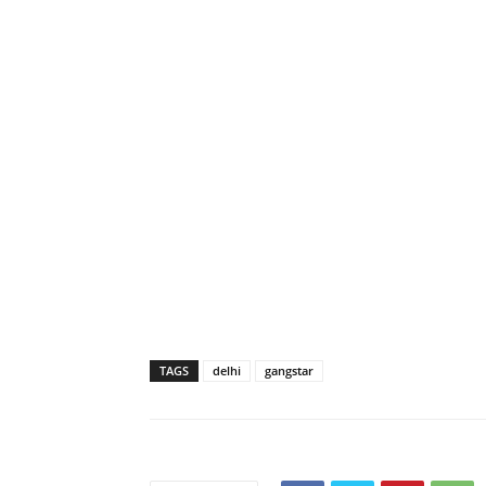
TAGS
delhi
gangstar