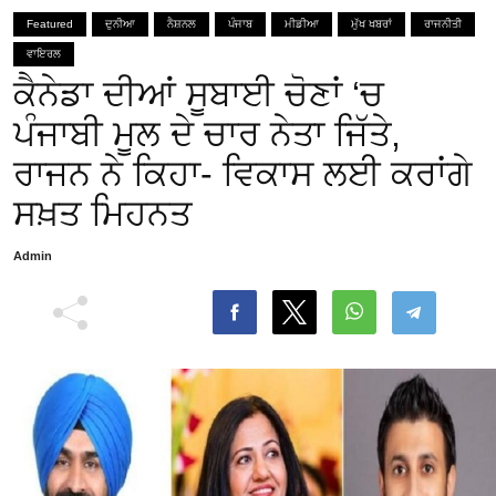
Featured
ਦੁਨੀਆ
ਨੈਸ਼ਨਲ
ਪੰਜਾਬ
ਮੀਡੀਆ
ਮੁੱਖ ਖਬਰਾਂ
ਰਾਜਨੀਤੀ
ਵਾਇਰਲ
ਕੈਨੇਡਾ ਦੀਆਂ ਸੂਬਾਈ ਚੋਣਾਂ ‘ਚ
ਪੰਜਾਬੀ ਮੂਲ ਦੇ ਚਾਰ ਨੇਤਾ ਜਿੱਤੇ,
ਰਾਜਨ ਨੇ ਕਿਹਾ- ਵਿਕਾਸ ਲਈ ਕਰਾਂਗੇ
ਸਖ਼ਤ ਮਿਹਨਤ
Admin