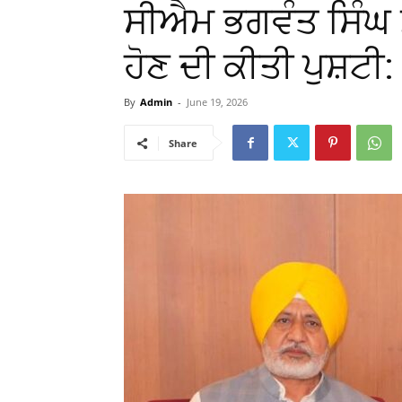
ਸੀਐਮ ਭਗਵੰਤ ਸਿੰਘ 
ਹੋਣ ਦੀ ਕੀਤੀ ਪੁਸ਼ਟੀ
By
Admin
-
June 19, 2026
Share