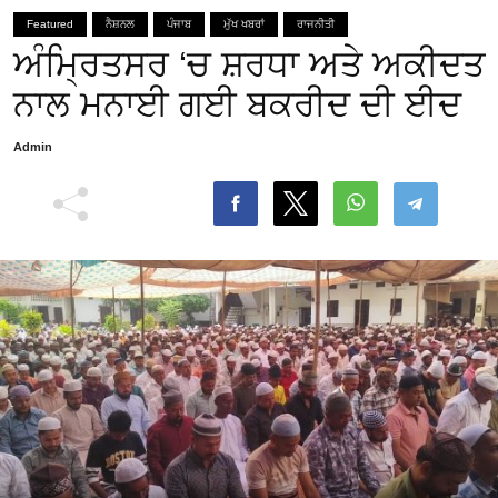
Featured
ਨੈਸ਼ਨਲ
ਪੰਜਾਬ
ਮੁੱਖ ਖਬਰਾਂ
ਰਾਜਨੀਤੀ
ਅੰਮ੍ਰਿਤਸਰ ‘ਚ ਸ਼ਰਧਾ ਅਤੇ ਅਕੀਦਤ
ਨਾਲ ਮਨਾਈ ਗਈ ਬਕਰੀਦ ਦੀ ਈਦ
Admin