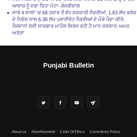
ਆਵਾਜ਼ ਨੂੰ ਦਬਾ ਰਿਹਾ ਮੇਟਾ- ਕੇਜਰੀਵਾਲ
ਸਾਢੇ 4 ਸਾਲਾਂ ‘ਚ 68 ਹਜ਼ਾਰ ਤੋਂ ਵੱਧ ਸਰਕਾਰੀ ਨੌਕਰੀਆਂ, 1.83 ਲੱਖ ਕਰੋੜ
ਦੇ ਨਿਵੇਸ਼ ਨਾਲ 6.36 ਲੱਖ ਪ੍ਰਾਈਵੇਟ ਨੌਕਰੀਆਂ ਦੇ ਮੌਕੇ ਪੈਦਾ ਕੀਤੇ:
ਨੌਜਵਾਨਾਂ ਲਈ ਸਾਜ਼ਗਾਰ ਮਾਹੌਲ ਸਿਰਜ ਰਹੀ ਹੈ ਮਾਨ ਸਰਕਾਰ: ਅਮਨ
ਅਰੋੜਾ
Punjabi Bulletin
About us
Advertisement
Code Of Ethics
Corrections Policy