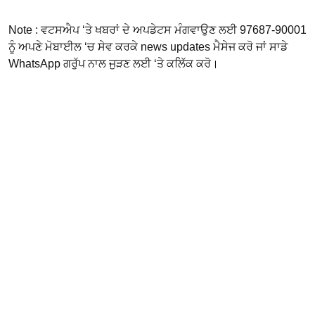
Note : ਵਟਸਐਪ ‘ਤੇ ਖਬਰਾਂ ਦੇ ਅਪਡੇਟਸ ਮੰਗਵਾਉਣ ਲਈ 97687-90001
ਨੂੰ ਅਪਣੇ ਮੋਬਾਈਲ ‘ਚ ਸੇਵ ਕਰਕੇ news updates ਮੈਸੇਜ ਕਰੋ ਜਾਂ ਸਾਡੇ
WhatsApp ਗਰੁੱਪ ਨਾਲ ਜੁੜਣ ਲਈ ‘ਤੇ ਕਲਿੱਕ ਕਰੋ।