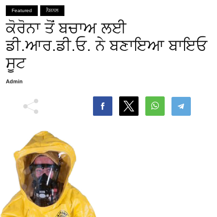
Featured
ਨੈਸ਼ਨਲ
ਕੋਰੋਨਾ ਤੋਂ ਬਚਾਅ ਲਈ
ਡੀ.ਆਰ.ਡੀ.ਓ. ਨੇ ਬਣਾਇਆ ਬਾਇਓ
ਸੂਟ
Admin