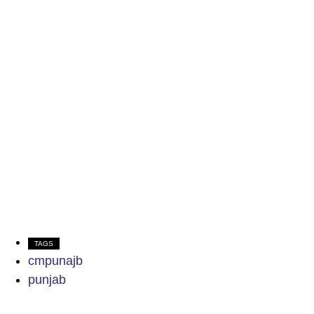
TAGS
cmpunajb
punjab