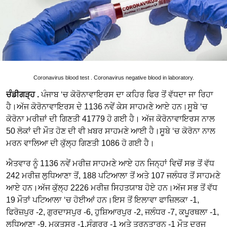
Coronavirus blood test . Coronavirus negative blood in laboratory.
ਚੰਡੀਗੜ੍ਹ .
ਪੰਜਾਬ ‘ਚ ਕੋਰੋਨਾਵਾਇਰਸ ਦਾ ਕਹਿਰ ਫਿਰ ਤੋਂ ਵੱਧਦਾ ਜਾ ਰਿਹਾ
ਹੈ।ਅੱਜ ਕੋਰੋਨਾਵਾਇਰਸ ਦੇ 1136 ਨਵੇਂ ਕੇਸ ਸਾਹਮਣੇ ਆਏ ਹਨ।ਸੂਬੇ ‘ਚ
ਕੋਰੋਨਾ ਮਰੀਜ਼ਾਂ ਦੀ ਗਿਣਤੀ 41779 ਹੋ ਗਈ ਹੈ। ਅੱਜ ਕੋਰੋਨਾਵਾਇਰਸ ਨਾਲ
50 ਲੋਕਾਂ ਦੀ ਮੌਤ ਹੋਣ ਦੀ ਵੀ ਖ਼ਬਰ ਸਾਹਮਣੇ ਆਈ ਹੈ।ਸੂਬੇ ‘ਚ ਕੋਰੋਨਾ ਨਾਲ
ਮਰਨ ਵਾਲਿਆ ਦੀ ਕੁੱਲ੍ਹ ਗਿਣਤੀ 1086 ਹੋ ਗਈ ਹੈ।
ਐਤਵਾਰ ਨੂੰ 1136 ਨਵੇਂ ਮਰੀਜ਼ ਸਾਹਮਣੇ ਆਏ ਹਨ ਜਿਨ੍ਹਾਂ ਵਿਚੋਂ ਸਭ ਤੋਂ ਵੱਧ
242 ਮਰੀਜ਼ ਲੁਧਿਆਣਾ ਤੋਂ, 188 ਪਟਿਆਲਾ ਤੋਂ ਅਤੇ 107 ਜਲੰਧਰ ਤੋਂ ਸਾਹਮਣੇ
ਆਏ ਹਨ।ਅੱਜ ਕੁੱਲ੍ਹ 2226 ਮਰੀਜ਼ ਸਿਹਤਯਾਬ ਹੋਏ ਹਨ।ਅੱਜ ਸਭ ਤੋਂ ਵੱਧ
19 ਮੌਤਾਂ ਪਟਿਆਲਾ ‘ਚ ਹੋਈਆਂ ਹਨ।ਇਸ ਤੋਂ ਇਲਾਵਾ ਫਾਜ਼ਿਲਕਾ -1,
ਫਿਰੋਜ਼ਪੁਰ -2, ਗੁਰਦਾਸਪੁਰ -6, ਹੁਸ਼ਿਆਰਪੁਰ -2, ਜਲੰਧਰ -7, ਕਪੂਰਥਲਾ -1,
ਲੁਧਿਆਣਾ -9, ਮੁਕਤਸਰ -1,ਸੰਗਰੂਰ -1 ਅਤੇ ਤਰਨਤਾਰਨ -1 ਮੌਤ ਦਰਜ