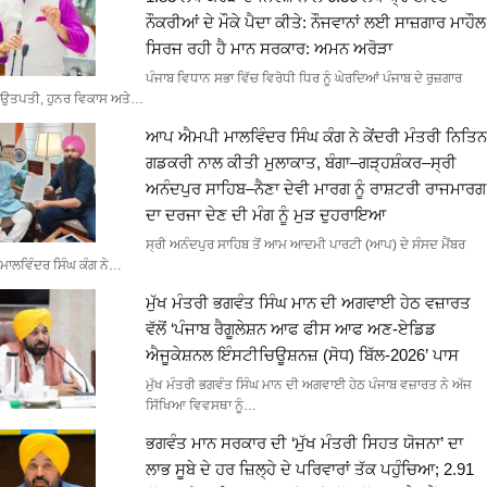
ਨੌਕਰੀਆਂ ਦੇ ਮੌਕੇ ਪੈਦਾ ਕੀਤੇ: ਨੌਜਵਾਨਾਂ ਲਈ ਸਾਜ਼ਗਾਰ ਮਾਹੌਲ
ਸਿਰਜ ਰਹੀ ਹੈ ਮਾਨ ਸਰਕਾਰ: ਅਮਨ ਅਰੋੜਾ
ਪੰਜਾਬ ਵਿਧਾਨ ਸਭਾ ਵਿੱਚ ਵਿਰੋਧੀ ਧਿਰ ਨੂੰ ਘੇਰਦਿਆਂ ਪੰਜਾਬ ਦੇ ਰੁਜ਼ਗਾਰ
ਉਤਪਤੀ, ਹੁਨਰ ਵਿਕਾਸ ਅਤੇ…
ਆਪ ਐਮਪੀ ਮਾਲਵਿੰਦਰ ਸਿੰਘ ਕੰਗ ਨੇ ਕੇਂਦਰੀ ਮੰਤਰੀ ਨਿਤਿਨ
ਗਡਕਰੀ ਨਾਲ ਕੀਤੀ ਮੁਲਾਕਾਤ, ਬੰਗਾ–ਗੜ੍ਹਸ਼ੰਕਰ–ਸ੍ਰੀ
ਅਨੰਦਪੁਰ ਸਾਹਿਬ–ਨੈਣਾ ਦੇਵੀ ਮਾਰਗ ਨੂੰ ਰਾਸ਼ਟਰੀ ਰਾਜਮਾਰਗ
ਦਾ ਦਰਜਾ ਦੇਣ ਦੀ ਮੰਗ ਨੂੰ ਮੁੜ ਦੁਹਰਾਇਆ
ਸ੍ਰੀ ਅਨੰਦਪੁਰ ਸਾਹਿਬ ਤੋਂ ਆਮ ਆਦਮੀ ਪਾਰਟੀ (ਆਪ) ਦੇ ਸੰਸਦ ਮੈਂਬਰ
ਮਾਲਵਿੰਦਰ ਸਿੰਘ ਕੰਗ ਨੇ…
ਮੁੱਖ ਮੰਤਰੀ ਭਗਵੰਤ ਸਿੰਘ ਮਾਨ ਦੀ ਅਗਵਾਈ ਹੇਠ ਵਜ਼ਾਰਤ
ਵੱਲੋਂ ‘ਪੰਜਾਬ ਰੈਗੂਲੇਸ਼ਨ ਆਫ ਫੀਸ ਆਫ ਅਣ-ਏਡਿਡ
ਐਜੂਕੇਸ਼ਨਲ ਇੰਸਟੀਚਿਊਸ਼ਨਜ਼ (ਸੋਧ) ਬਿੱਲ-2026’ ਪਾਸ
ਮੁੱਖ ਮੰਤਰੀ ਭਗਵੰਤ ਸਿੰਘ ਮਾਨ ਦੀ ਅਗਵਾਈ ਹੇਠ ਪੰਜਾਬ ਵਜ਼ਾਰਤ ਨੇ ਅੱਜ
ਸਿੱਖਿਆ ਵਿਵਸਥਾ ਨੂੰ…
ਭਗਵੰਤ ਮਾਨ ਸਰਕਾਰ ਦੀ ‘ਮੁੱਖ ਮੰਤਰੀ ਸਿਹਤ ਯੋਜਨਾ’ ਦਾ
ਲਾਭ ਸੂਬੇ ਦੇ ਹਰ ਜ਼ਿਲ੍ਹੇ ਦੇ ਪਰਿਵਾਰਾਂ ਤੱਕ ਪਹੁੰਚਿਆ; 2.91