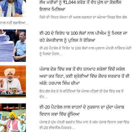
ਲੱਖ ਮਰੀਜ਼ਾਂ ਨੂੰ ₹1,044 ਕਰੋੜ ਤੋਂ ਵੱਧ ਮੁੱਲ ਦਾ ਕੈਸ਼ਲੈੱਸ
ਇਲਾਜ ਮਿਲਿਆ
ਕਿਸੇ ਵੀ ਸਿਹਤ ਯੋਜਨਾ ਦੀ ਅਸਲ ਸਫ਼ਲਤਾ ਦਾ ਅੰਦਾਜ਼ਾ ਸਿਰਫ਼ ਇਸ ਗੱਲ
ਨਾਲ ਨਹੀਂ ਲਗਾਇਆ…
ਈ-20 ਦੇ ਵਿਰੋਧ ‘ਚ 100 ਲੋਕਾਂ ਨਾਲ ਪੀਐਮ ਨੂੰ ਮਿਲਣ ਜਾ
ਰਹੇ ਕੇਜਰੀਵਾਲ ਨੂੰ ਪੁਲਿਸ ਨੇ ਰੋਕਿਆ
ਈ-20 ਪੈਟਰੋਲ ਦੇ ਵਿਰੋਧ 'ਚ 100 ਲੋਕਾਂ ਨਾਲ ਪ੍ਰਧਾਨ ਮੰਤਰੀ ਨਰਿੰਦਰ ਮੋਦੀ
ਨੂੰ ਮਿਲਣ ਪੈਦਲ…
ਪੰਜਾਬ ਦੇਸ਼ ਵਿੱਚ ਸਭ ਤੋਂ ਵੱਧ ਤਨਖਾਹ ਸਕੇਲਾਂ ਵਿੱਚੋਂ ਸਕੇਲ
ਅਦਾ ਕਰ ਰਿਹਾ, ਕਈ ਸ਼੍ਰੇਣੀਆਂ ਵਿੱਚ ਕੇਂਦਰ ਸਰਕਾਰ ਤੋਂ ਵੀ
ਅੱਗੇ: ਹਰਪਾਲ ਸਿੰਘ ਚੀਮਾ
ਇਹ ਗੱਲ ਜ਼ੋਰ ਦੇ ਕੇ ਕਹਿੰਦਿਆਂ ਕਿ ਪੰਜਾਬ ਪਹਿਲਾਂ ਹੀ ਦੇਸ਼ ਵਿੱਚ ਸਭ ਤੋਂ
ਵੱਧ…
ਈ-20 ਪੈਟਰੋਲ ਨਾਲ ਵਾਹਨਾਂ ਦੇ ਨੁਕਸਾਨ ਦਾ ਮੁੱਦਾ ਪੰਜਾਬ
ਵਿਧਾਨ ਸਭਾ ਵਿੱਚ ਗੂੰਜਿਆ
ਪੰਜਾਬ ਦੇ ਮੁੱਖ ਮੰਤਰੀ ਭਗਵੰਤ ਸਿੰਘ ਮਾਨ ਨੇ ਅੱਜ ਪੰਜਾਬ ਵਿਧਾਨ ਸਭਾ ਵਿੱਚ
ਈ-20 ਈਥਾਨੌਲ-ਮਿਸ਼ਰਤ…