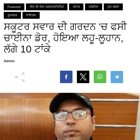
Featured
ਐਸ ਬੀ ਐਸ ਨਗਰ/ਨਵਾਂਸ਼ਹਿਰ
ਪੰਜਾਬ
ਮੀਡੀਆ
ਮੁੱਖ ਖਬਰਾਂ
ਰੂਪਨਗਰ
ਵਾਇਰਲ
ਸਕੂਟਰ ਸਵਾਰ ਦੀ ਗਰਦਨ ‘ਚ ਫਸੀ
ਚਾਈਨਾ ਡੋਰ, ਹੋਇਆ ਲਹੂ-ਲੂਹਾਨ,
ਲੱਗੇ 10 ਟਾਂਕੇ
Admin