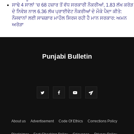
ਸਾਢੇ 4 ਸਾਲਾਂ ‘ਚ 68 ਹਜ਼ਾਰ ਤੋਂ ਵੱਧ ਸਰਕਾਰੀ ਨੌਕਰੀਆਂ, 1.83 ਲੱਖ ਕਰੋੜ
ਦੇ ਨਿਵੇਸ਼ ਨਾਲ 6.36 ਲੱਖ ਪ੍ਰਾਈਵੇਟ ਨੌਕਰੀਆਂ ਦੇ ਮੌਕੇ ਪੈਦਾ ਕੀਤੇ:
ਨੌਜਵਾਨਾਂ ਲਈ ਸਾਜ਼ਗਾਰ ਮਾਹੌਲ ਸਿਰਜ ਰਹੀ ਹੈ ਮਾਨ ਸਰਕਾਰ: ਅਮਨ
ਅਰੋੜਾ
Punjabi Bulletin
About us
Advertisement
Code Of Ethics
Corrections Policy