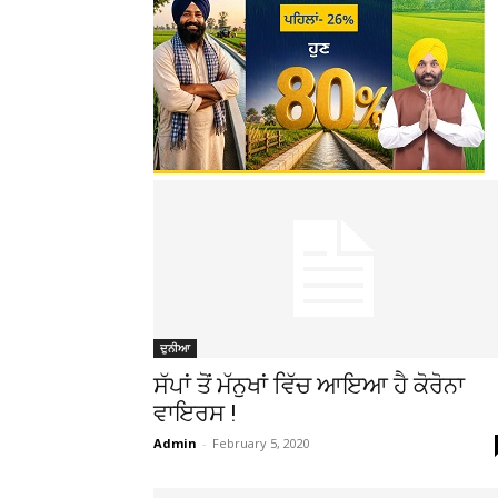
ਦੁਨੀਆ
ਸੱਪਾਂ ਤੋਂ ਮੱਨੁਖਾਂ ਵਿੱਚ ਆਇਆ ਹੈ ਕੋਰੋਨਾ
ਵਾਇਰਸ !
Admin
-
February 5, 2020