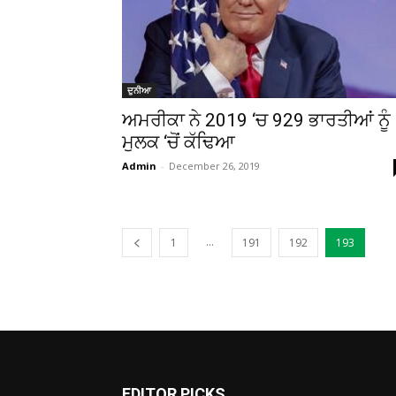
ਦੁਨੀਆ
ਅਮਰੀਕਾ ਨੇ 2019 ‘ਚ 929 ਭਾਰਤੀਆਂ ਨੂੰ
ਮੁਲਕ ‘ਚੋਂ ਕੱਢਿਆ
Admin
-
December 26, 2019
...
1
191
192
193
EDITOR PICKS