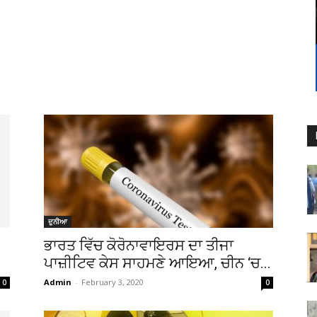
ਦੁਨੀਆ
ਭਾਰਤ ਵਿੱਚ ਕੋਰੋਨਾਵਾਇਰਸ ਦਾ ਤੀਜਾ
ਪਾਜ਼ੀਟਿਵ ਕੇਸ ਸਾਹਮਣੇ ਆਇਆ, ਚੀਨ ‘ਚ...
Admin
-
February 3, 2020
0
0