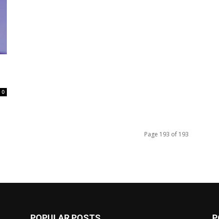
0
Page 193 of 193
POPULAR POSTS
P